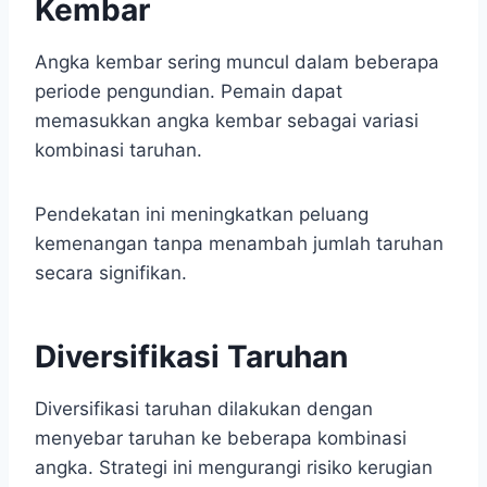
Kembar
Angka kembar sering muncul dalam beberapa
periode pengundian. Pemain dapat
memasukkan angka kembar sebagai variasi
kombinasi taruhan.
Pendekatan ini meningkatkan peluang
kemenangan tanpa menambah jumlah taruhan
secara signifikan.
Diversifikasi Taruhan
Diversifikasi taruhan dilakukan dengan
menyebar taruhan ke beberapa kombinasi
angka. Strategi ini mengurangi risiko kerugian