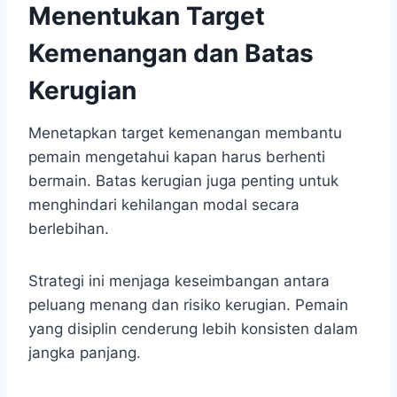
Menentukan Target
Kemenangan dan Batas
Kerugian
Menetapkan target kemenangan membantu
pemain mengetahui kapan harus berhenti
bermain. Batas kerugian juga penting untuk
menghindari kehilangan modal secara
berlebihan.
Strategi ini menjaga keseimbangan antara
peluang menang dan risiko kerugian. Pemain
yang disiplin cenderung lebih konsisten dalam
jangka panjang.