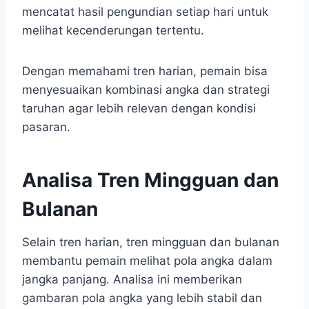
mencatat hasil pengundian setiap hari untuk
melihat kecenderungan tertentu.
Dengan memahami tren harian, pemain bisa
menyesuaikan kombinasi angka dan strategi
taruhan agar lebih relevan dengan kondisi
pasaran.
Analisa Tren Mingguan dan
Bulanan
Selain tren harian, tren mingguan dan bulanan
membantu pemain melihat pola angka dalam
jangka panjang. Analisa ini memberikan
gambaran pola angka yang lebih stabil dan