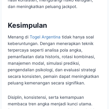
hasil konsisten, mengurangi risiko kerugian,
dan meningkatkan peluang jackpot.
Kesimpulan
Menang di
Togel Argentina
tidak hanya soal
keberuntungan. Dengan menerapkan teknik
terpercaya seperti analisa pola angka,
pemanfaatan data historis, rotasi kombinasi,
manajemen modal, simulasi prediksi,
pengendalian psikologi, dan evaluasi strategi
secara konsisten, pemain dapat meningkatkan
peluang kemenangan secara signifikan.
Disiplin, konsistensi, serta kemampuan
membaca tren angka menjadi kunci utama.