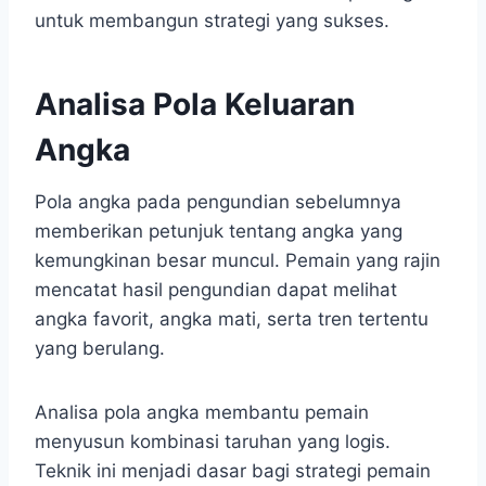
untuk membangun strategi yang sukses.
Analisa Pola Keluaran
Angka
Pola angka pada pengundian sebelumnya
memberikan petunjuk tentang angka yang
kemungkinan besar muncul. Pemain yang rajin
mencatat hasil pengundian dapat melihat
angka favorit, angka mati, serta tren tertentu
yang berulang.
Analisa pola angka membantu pemain
menyusun kombinasi taruhan yang logis.
Teknik ini menjadi dasar bagi strategi pemain