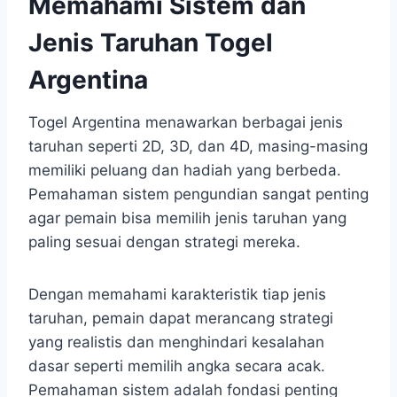
Memahami Sistem dan
Jenis Taruhan Togel
Argentina
Togel Argentina menawarkan berbagai jenis
taruhan seperti 2D, 3D, dan 4D, masing-masing
memiliki peluang dan hadiah yang berbeda.
Pemahaman sistem pengundian sangat penting
agar pemain bisa memilih jenis taruhan yang
paling sesuai dengan strategi mereka.
Dengan memahami karakteristik tiap jenis
taruhan, pemain dapat merancang strategi
yang realistis dan menghindari kesalahan
dasar seperti memilih angka secara acak.
Pemahaman sistem adalah fondasi penting