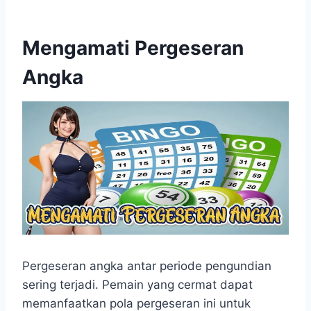
Mengamati Pergeseran
Angka
Pergeseran angka antar periode pengundian
sering terjadi. Pemain yang cermat dapat
memanfaatkan pola pergeseran ini untuk