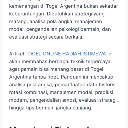
kemenangan di Togel Argentina bukan sekadar
keberuntungan. Dibutuhkan strategi yang
matang, analisa pola angka, manajemen
modal, pengendalian psikologi bermain, dan
evaluasi strategi secara berkala.
Artikel
TOGEL ONLINE HADIAH ISTIMEWA
ini
akan membahas berbagai teknik terpercaya
agar pemain bisa menang besar di Togel
Argentina tanpa ribet. Panduan ini mencakup
analisa pola angka, pemanfaatan data historis,
rotasi kombinasi, manajemen modal, prediksi
modern, pengendalian emosi, evaluasi strategi,
hingga tips bermain jangka panjang.