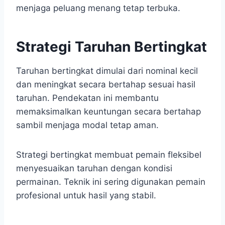
menjaga peluang menang tetap terbuka.
Strategi Taruhan Bertingkat
Taruhan bertingkat dimulai dari nominal kecil
dan meningkat secara bertahap sesuai hasil
taruhan. Pendekatan ini membantu
memaksimalkan keuntungan secara bertahap
sambil menjaga modal tetap aman.
Strategi bertingkat membuat pemain fleksibel
menyesuaikan taruhan dengan kondisi
permainan. Teknik ini sering digunakan pemain
profesional untuk hasil yang stabil.