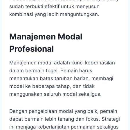
sudah terbukti efektif untuk menyusun
kombinasi yang lebih menguntungkan.
Manajemen Modal
Profesional
Manajemen modal adalah kunci keberhasilan
dalam bermain togel. Pemain harus
menentukan batas taruhan harian, membagi
modal ke beberapa tahap, dan tidak
menggunakan seluruh modal sekaligus.
Dengan pengelolaan modal yang baik, pemain
dapat bermain lebih tenang dan fokus. Strategi
ini menjaga keberlanjutan permainan sekaligus