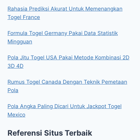
Rahasia Prediksi Akurat Untuk Memenangkan
Togel France
Formula Togel Germany Pakai Data Statistik
Mingguan
Pola Jitu Togel USA Pakai Metode Kombinasi 2D
3D 4D
Rumus Togel Canada Dengan Teknik Pemetaan
Pola
Pola Angka Paling Dicari Untuk Jackpot Togel
Mexico
Referensi Situs Terbaik