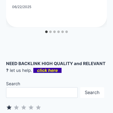
06/22/2025
NEED BACKLINK HIGH QUALITY and RELEVANT
?
let us help.
click here
Search
Search
Rating: 1 out of 5.