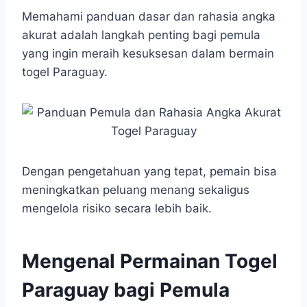
h
a
e
e
k
i
a
c
s
l
y
n
Memahami panduan dasar dan rahasia angka
t
e
s
e
p
e
akurat adalah langkah penting bagi pemula
s
b
e
g
e
yang ingin meraih kesuksesan dalam bermain
A
o
n
r
togel Paraguay.
p
o
g
a
p
k
e
m
r
Dengan pengetahuan yang tepat, pemain bisa
meningkatkan peluang menang sekaligus
mengelola risiko secara lebih baik.
Mengenal Permainan Togel
Paraguay bagi Pemula