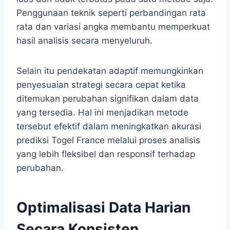
Penggunaan teknik seperti perbandingan rata
rata dan variasi angka membantu memperkuat
hasil analisis secara menyeluruh.
Selain itu pendekatan adaptif memungkinkan
penyesuaian strategi secara cepat ketika
ditemukan perubahan signifikan dalam data
yang tersedia. Hal ini menjadikan metode
tersebut efektif dalam meningkatkan akurasi
prediksi Togel France melalui proses analisis
yang lebih fleksibel dan responsif terhadap
perubahan.
Optimalisasi Data Harian
Secara Konsisten