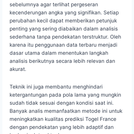
sebelumnya agar terlihat pergeseran
kecenderungan angka yang signifikan. Setiap
perubahan kecil dapat memberikan petunjuk
penting yang sering diabaikan dalam analisis
sederhana tanpa pendekatan terstruktur. Oleh
karena itu penggunaan data terbaru menjadi
dasar utama dalam menentukan langkah
analisis berikutnya secara lebih relevan dan
akurat.
Teknik ini juga membantu menghindari
ketergantungan pada pola lama yang mungkin
sudah tidak sesuai dengan kondisi saat ini.
Banyak analis memanfaatkan metode ini untuk
meningkatkan kualitas prediksi Togel France
dengan pendekatan yang lebih adaptif dan