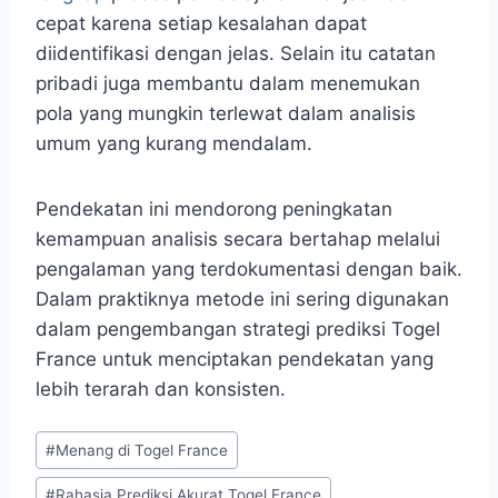
cepat karena setiap kesalahan dapat
diidentifikasi dengan jelas. Selain itu catatan
pribadi juga membantu dalam menemukan
pola yang mungkin terlewat dalam analisis
umum yang kurang mendalam.
Pendekatan ini mendorong peningkatan
kemampuan analisis secara bertahap melalui
pengalaman yang terdokumentasi dengan baik.
Dalam praktiknya metode ini sering digunakan
dalam pengembangan strategi prediksi Togel
France untuk menciptakan pendekatan yang
lebih terarah dan konsisten.
Post
#
Menang di Togel France
Tags:
#
Rahasia Prediksi Akurat Togel France