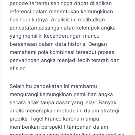
periode tertentu sehingga dapat dijadikan
referensi dalam menentukan kemungkinan
hasil berikutnya. Analisis ini melibatkan
pencatatan pasangan atau kelompok angka
yang memiliki kecenderungan muncul
bersamaan dalam data historis. Dengan
memahami pola kombinasi tersebut proses
penyaringan angka menjadi lebih terarah dan
efisien.
Selain itu pendekatan ini membantu
mengurangi kemungkinan pemilihan angka
secara acak tanpa dasar yang jelas. Banyak
analis menerapkan metode ini dalam strategi
prediksi Togel France karena mampu
memberikan perspektif tambahan dalam