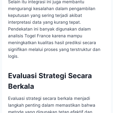
Selain itu integrasi ini juga membantu
mengurangi kesalahan dalam pengambilan
keputusan yang sering terjadi akibat
interpretasi data yang kurang tepat.
Pendekatan ini banyak digunakan dalam
analisis Togel France karena mampu
meningkatkan kualitas hasil prediksi secara
signifikan melalui proses yang terstruktur dan
logis.
Evaluasi Strategi Secara
Berkala
Evaluasi strategi secara berkala menjadi
langkah penting dalam memastikan bahwa
metode yang digunakan tetap efektif dan