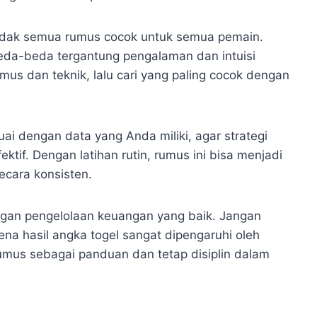
tidak semua rumus cocok untuk semua pemain.
eda-beda tergantung pengalaman dan intuisi
mus dan teknik, lalu cari yang paling cocok dengan
ai dengan data yang Anda miliki, agar strategi
ktif. Dengan latihan rutin, rumus ini bisa menjadi
ecara konsisten.
gan pengelolaan keuangan yang baik. Jangan
ena hasil angka togel sangat dipengaruhi oleh
umus sebagai panduan dan tetap disiplin dalam