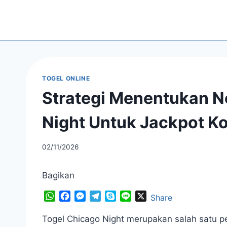
Skip
to
content
TOGEL ONLINE
Strategi Menentukan N
Night Untuk Jackpot K
By
02/11/2026
adminreto
Bagikan
W
F
M
T
S
L
X
Share
h
a
e
e
k
i
a
c
s
l
y
n
Togel Chicago Night merupakan salah satu p