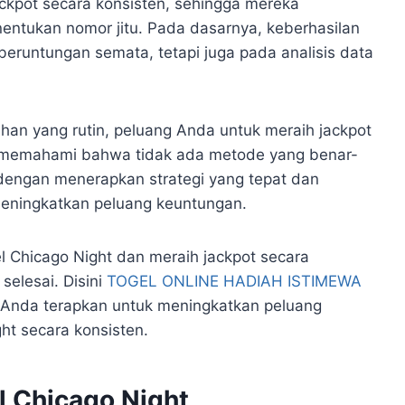
ckpot secara konsisten, sehingga mereka
ntukan nomor jitu. Pada dasarnya, keberhasilan
eruntungan semata, tetapi juga pada analisis data
n yang rutin, peluang Anda untuk meraih jackpot
uk memahami bahwa tidak ada metode yang benar-
dengan menerapkan strategi yang tepat dan
 meningkatkan peluang keuntungan.
el Chicago Night dan meraih jackpot secara
selesai. Disini
TOGEL ONLINE HADIAH ISTIMEWA
 Anda terapkan untuk meningkatkan peluang
ht secara konsisten.
 Chicago Night