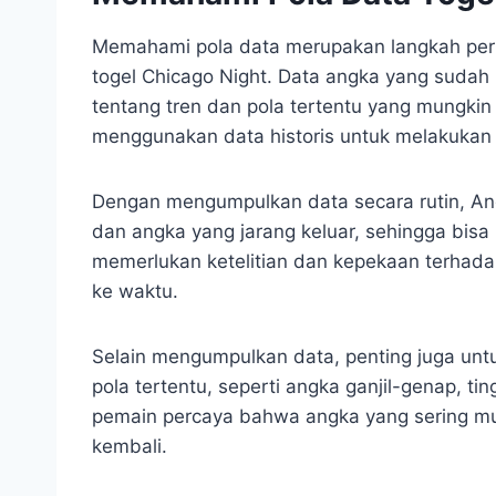
Memahami pola data merupakan langkah per
togel Chicago Night. Data angka yang suda
tentang tren dan pola tertentu yang mungki
menggunakan data historis untuk melakukan a
Dengan mengumpulkan data secara rutin, An
dan angka yang jarang keluar, sehingga bisa m
memerlukan ketelitian dan kepekaan terhada
ke waktu.
Selain mengumpulkan data, penting juga un
pola tertentu, seperti angka ganjil-genap, t
pemain percaya bahwa angka yang sering mun
kembali.