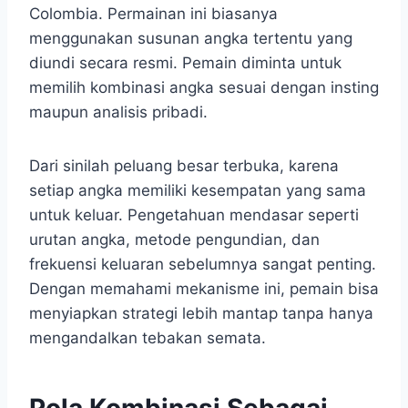
Colombia. Permainan ini biasanya
menggunakan susunan angka tertentu yang
diundi secara resmi. Pemain diminta untuk
memilih kombinasi angka sesuai dengan insting
maupun analisis pribadi.
Dari sinilah peluang besar terbuka, karena
setiap angka memiliki kesempatan yang sama
untuk keluar. Pengetahuan mendasar seperti
urutan angka, metode pengundian, dan
frekuensi keluaran sebelumnya sangat penting.
Dengan memahami mekanisme ini, pemain bisa
menyiapkan strategi lebih mantap tanpa hanya
mengandalkan tebakan semata.