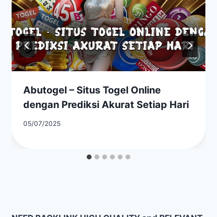
Abutogel – Situs Togel Online
dengan Prediksi Akurat Setiap Hari
05/07/2025