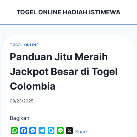
Skip
TOGEL ONLINE HADIAH ISTIMEWA
to
content
TOGEL ONLINE
Panduan Jitu Meraih
Jackpot Besar di Togel
Colombia
By
09/23/2025
adminreto
Bagikan
W
F
M
T
S
L
X
Share