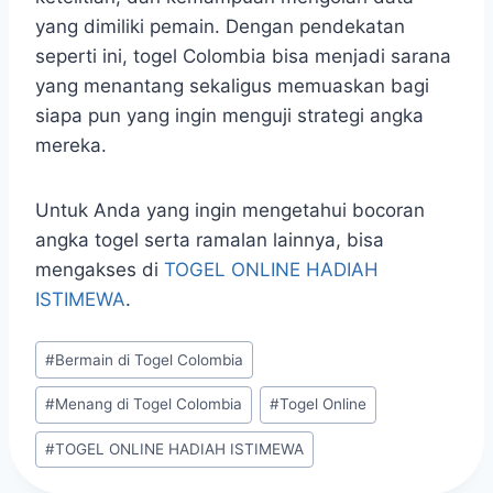
yang dimiliki pemain. Dengan pendekatan
seperti ini, togel Colombia bisa menjadi sarana
yang menantang sekaligus memuaskan bagi
siapa pun yang ingin menguji strategi angka
mereka.
Untuk Anda yang ingin mengetahui bocoran
angka togel serta ramalan lainnya, bisa
mengakses di
TOGEL ONLINE HADIAH
ISTIMEWA
.
Post
#
Bermain di Togel Colombia
Tags:
#
Menang di Togel Colombia
#
Togel Online
#
TOGEL ONLINE HADIAH ISTIMEWA