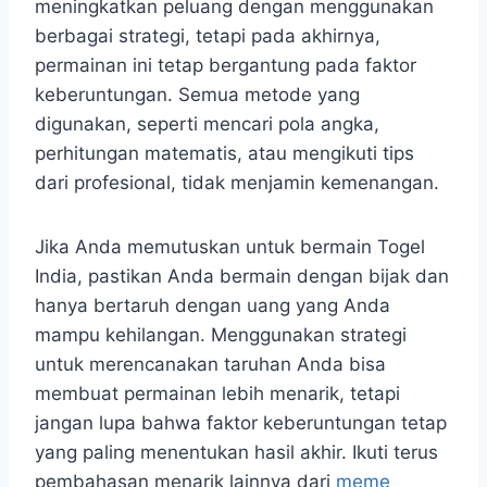
meningkatkan peluang dengan menggunakan
berbagai strategi, tetapi pada akhirnya,
permainan ini tetap bergantung pada faktor
keberuntungan. Semua metode yang
digunakan, seperti mencari pola angka,
perhitungan matematis, atau mengikuti tips
dari profesional, tidak menjamin kemenangan.
Jika Anda memutuskan untuk bermain Togel
India, pastikan Anda bermain dengan bijak dan
hanya bertaruh dengan uang yang Anda
mampu kehilangan. Menggunakan strategi
untuk merencanakan taruhan Anda bisa
membuat permainan lebih menarik, tetapi
jangan lupa bahwa faktor keberuntungan tetap
yang paling menentukan hasil akhir. Ikuti terus
pembahasan menarik lainnya dari
meme