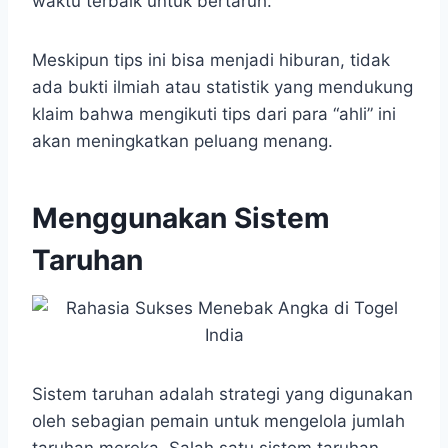
waktu terbaik untuk bertaruh.
Meskipun tips ini bisa menjadi hiburan, tidak
ada bukti ilmiah atau statistik yang mendukung
klaim bahwa mengikuti tips dari para “ahli” ini
akan meningkatkan peluang menang.
Menggunakan Sistem
Taruhan
Sistem taruhan adalah strategi yang digunakan
oleh sebagian pemain untuk mengelola jumlah