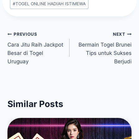
#
TOGEL ONLINE HADIAH ISTIMEWA
Post
PREVIOUS
NEXT
Cara Jitu Raih Jackpot
Bermain Togel Brunei
navigation
Besar di Togel
Tips untuk Sukses
Uruguay
Berjudi
Similar Posts