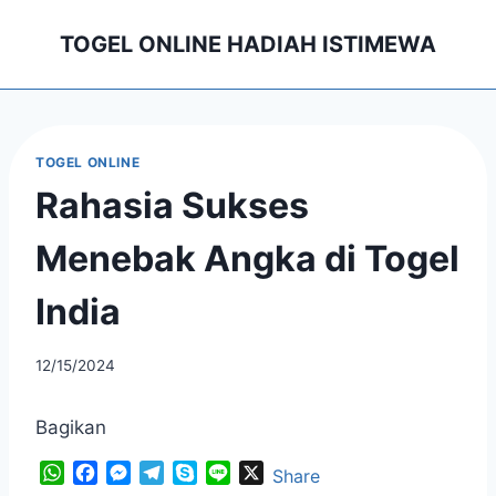
Skip
TOGEL ONLINE HADIAH ISTIMEWA
to
content
TOGEL ONLINE
Rahasia Sukses
Menebak Angka di Togel
India
By
12/15/2024
adminreto
Bagikan
W
F
M
T
S
L
X
Share