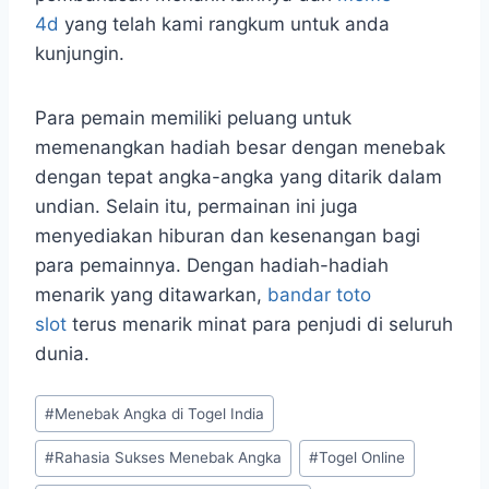
4d
yang telah kami rangkum untuk anda
kunjungin.
Para pemain memiliki peluang untuk
memenangkan hadiah besar dengan menebak
dengan tepat angka-angka yang ditarik dalam
undian. Selain itu, permainan ini juga
menyediakan hiburan dan kesenangan bagi
para pemainnya. Dengan hadiah-hadiah
menarik yang ditawarkan,
bandar toto
slot
terus menarik minat para penjudi di seluruh
dunia.
Post
#
Menebak Angka di Togel India
Tags:
#
Rahasia Sukses Menebak Angka
#
Togel Online