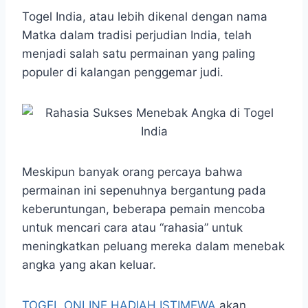
h
a
e
e
k
i
a
c
s
l
y
n
Togel India, atau lebih dikenal dengan nama
t
e
s
e
p
e
Matka dalam tradisi perjudian India, telah
s
b
e
g
e
menjadi salah satu permainan yang paling
A
o
n
r
populer di kalangan penggemar judi.
p
o
g
a
p
k
e
m
r
Meskipun banyak orang percaya bahwa
permainan ini sepenuhnya bergantung pada
keberuntungan, beberapa pemain mencoba
untuk mencari cara atau “rahasia” untuk
meningkatkan peluang mereka dalam menebak
angka yang akan keluar.
TOGEL ONLINE HADIAH ISTIMEWA
akan