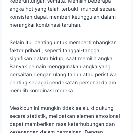
keberuntungan semata. Memilih beberapa
angka hot yang telah terbukti muncul secara
konsisten dapat memberi keunggulan dalam
merangkai kombinasi taruhan.
Selain itu, penting untuk mempertimbangkan
faktor pribadi, seperti tanggal-tanggal
signifikan dalam hidup, saat memilih angka.
Banyak pemain menggunakan angka yang
berkaitan dengan ulang tahun atau peristiwa
penting sebagai pendekatan personal dalam
memilih kombinasi mereka.
Meskipun ini mungkin tidak selalu didukung
secara statistik, melibatkan elemen emosional
dapat memberikan rasa keterhubungan dan
kesenangan dalam permainan. ​Dengan