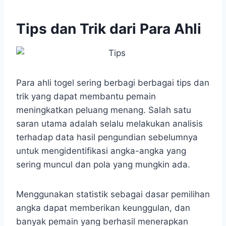
Tips dan Trik dari Para Ahli
Para ahli togel sering berbagi berbagai tips dan
trik yang dapat membantu pemain
meningkatkan peluang menang. Salah satu
saran utama adalah selalu melakukan analisis
terhadap data hasil pengundian sebelumnya
untuk mengidentifikasi angka-angka yang
sering muncul dan pola yang mungkin ada.
Menggunakan statistik sebagai dasar pemilihan
angka dapat memberikan keunggulan, dan
banyak pemain yang berhasil menerapkan