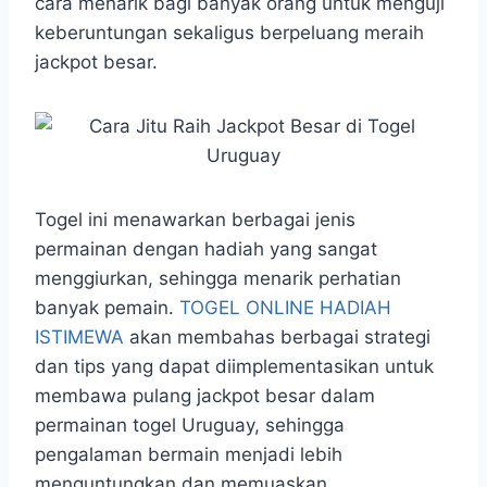
cara menarik bagi banyak orang untuk menguji
s
b
e
g
e
keberuntungan sekaligus berpeluang meraih
A
o
n
r
jackpot besar.
p
o
g
a
p
k
e
m
r
Togel ini menawarkan berbagai jenis
permainan dengan hadiah yang sangat
menggiurkan, sehingga menarik perhatian
banyak pemain.
TOGEL ONLINE HADIAH
ISTIMEWA
akan membahas berbagai strategi
dan tips yang dapat diimplementasikan untuk
membawa pulang jackpot besar dalam
permainan togel Uruguay, sehingga
pengalaman bermain menjadi lebih
menguntungkan dan memuaskan.