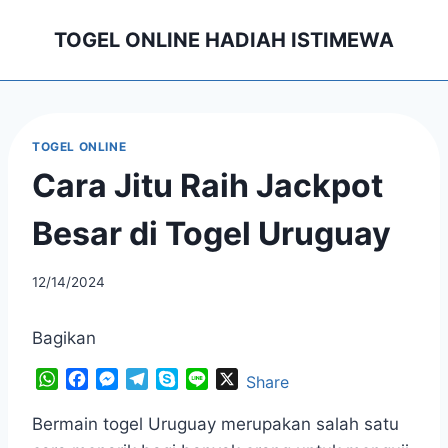
Skip
TOGEL ONLINE HADIAH ISTIMEWA
to
content
TOGEL ONLINE
Cara Jitu Raih Jackpot
Besar di Togel Uruguay
By
12/14/2024
adminreto
Bagikan
W
F
M
T
S
L
X
Share
h
a
e
e
k
i
a
c
s
l
y
n
Bermain togel Uruguay merupakan salah satu
t
e
s
e
p
e