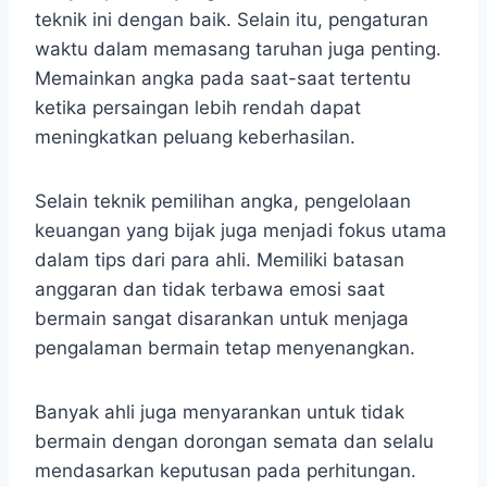
teknik ini dengan baik. Selain itu, pengaturan
waktu dalam memasang taruhan juga penting.
Memainkan angka pada saat-saat tertentu
ketika persaingan lebih rendah dapat
meningkatkan peluang keberhasilan.
Selain teknik pemilihan angka, pengelolaan
keuangan yang bijak juga menjadi fokus utama
dalam tips dari para ahli. Memiliki batasan
anggaran dan tidak terbawa emosi saat
bermain sangat disarankan untuk menjaga
pengalaman bermain tetap menyenangkan.
Banyak ahli juga menyarankan untuk tidak
bermain dengan dorongan semata dan selalu
mendasarkan keputusan pada perhitungan.