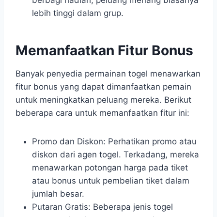
berbagi hadiah, peluang menang biasanya
lebih tinggi dalam grup.
Memanfaatkan Fitur Bonus
Banyak penyedia permainan togel menawarkan
fitur bonus yang dapat dimanfaatkan pemain
untuk meningkatkan peluang mereka. Berikut
beberapa cara untuk memanfaatkan fitur ini:
Promo dan Diskon: Perhatikan promo atau
diskon dari agen togel. Terkadang, mereka
menawarkan potongan harga pada tiket
atau bonus untuk pembelian tiket dalam
jumlah besar.
Putaran Gratis: Beberapa jenis togel