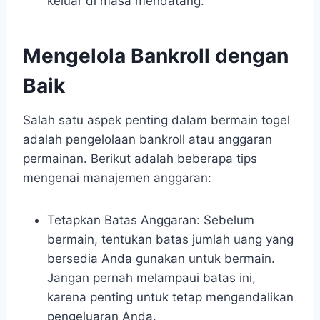
keluar di masa mendatang.
Mengelola Bankroll dengan
Baik
Salah satu aspek penting dalam bermain togel
adalah pengelolaan bankroll atau anggaran
permainan. Berikut adalah beberapa tips
mengenai manajemen anggaran:
Tetapkan Batas Anggaran: Sebelum
bermain, tentukan batas jumlah uang yang
bersedia Anda gunakan untuk bermain.
Jangan pernah melampaui batas ini,
karena penting untuk tetap mengendalikan
pengeluaran Anda.