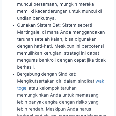
muncul bersamaan, mungkin mereka
memiliki kecenderungan untuk muncul di
undian berikutnya.
Gunakan Sistem Bet: Sistem seperti
Martingale, di mana Anda menggandakan
taruhan setelah kalah, bisa digunakan
dengan hati-hati. Meskipun ini berpotensi
memulihkan kerugian, strategi ini dapat
menguras bankroll dengan cepat jika tidak
berhasil.
Bergabung dengan Sindikat:
Mengikutsertakan diri dalam sindikat
wak
togel
atau kelompok taruhan
memungkinkan Anda untuk memasang
lebih banyak angka dengan risiko yang
lebih rendah. Meskipun Anda harus