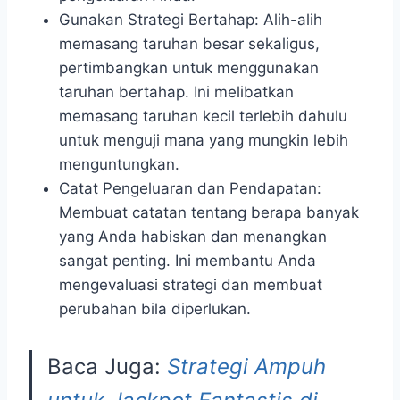
Gunakan Strategi Bertahap: Alih-alih
memasang taruhan besar sekaligus,
pertimbangkan untuk menggunakan
taruhan bertahap. Ini melibatkan
memasang taruhan kecil terlebih dahulu
untuk menguji mana yang mungkin lebih
menguntungkan.
Catat Pengeluaran dan Pendapatan:
Membuat catatan tentang berapa banyak
yang Anda habiskan dan menangkan
sangat penting. Ini membantu Anda
mengevaluasi strategi dan membuat
perubahan bila diperlukan.
Baca Juga:
Strategi Ampuh