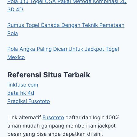
Pola Jitu Togel USA Pakai Metode Kombinasi 2D
3D 4D
Rumus Togel Canada Dengan Teknik Pemetaan
Pola
Pola Angka Paling Dicari Untuk Jackpot Togel
Mexico
Referensi Situs Terbaik
linkfuso.com
data hk 4d
Prediksi Fusototo
Link alternatif
Fusototo
daftar dan login 100%
aman mudah gampang memberikan jackpot
besar yang bisa anda dapatkan di sini.