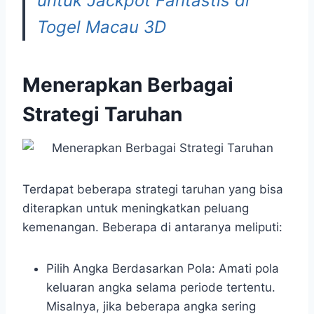
untuk Jackpot Fantastis di
Togel Macau 3D
Menerapkan Berbagai
Strategi Taruhan
Terdapat beberapa strategi taruhan yang bisa
diterapkan untuk meningkatkan peluang
kemenangan. Beberapa di antaranya meliputi:
Pilih Angka Berdasarkan Pola: Amati pola
keluaran angka selama periode tertentu.
Misalnya, jika beberapa angka sering