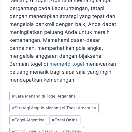
​Menang di togel Argentina memang sangat
bergantung pada keberuntungan, tetapi
dengan menerapkan strategi yang tepat dan
mengelola bankroll dengan baik, Anda dapat
meningkatkan peluang Anda untuk meraih
kemenangan.​ Memahami dasar-dasar
permainan, memperhatikan pola angka,
mengelola anggaran dengan bijaksana.
Bermain togel di
meme4d togel
menawarkan
peluang menarik bagi siapa saja yang ingin
mendapatkan kemenangan.
Post
#
Cara Menang di Togel Argentina
Tags:
#
Strategi Ampuh Menang di Togel Argentina
#
Togel Argentina
#
Togel Online
#
TOGEL ONLINE HADIAH ISTIMEWA