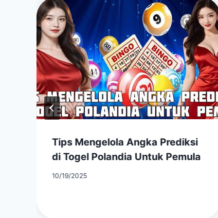
Tips Mengelola Angka Prediksi
di Togel Polandia Untuk Pemula
10/19/2025