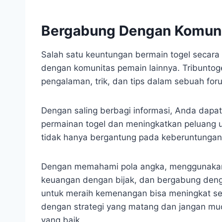
Bergabung Dengan Komuni
Salah satu keuntungan bermain togel secar
dengan komunitas pemain lainnya. Tribuntog
pengalaman, trik, dan tips dalam sebuah foru
Dengan saling berbagi informasi, Anda dap
permainan togel dan meningkatkan peluang u
tidak hanya bergantung pada keberuntungan
Dengan memahami pola angka, menggunakan 
keuangan dengan bijak, dan bergabung den
untuk meraih kemenangan bisa meningkat seca
dengan strategi yang matang dan jangan mu
yang baik.