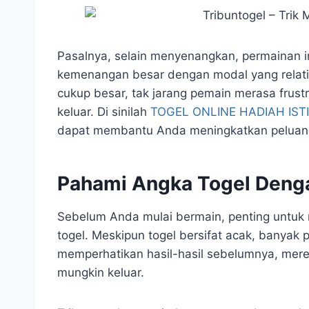
A
o
n
r
p
o
g
a
p
k
e
m
r
Pasalnya, selain menyenangkan, permainan i
kemenangan besar dengan modal yang relati
cukup besar, tak jarang pemain merasa frust
keluar. Di sinilah
TOGEL ONLINE HADIAH IS
dapat membantu Anda meningkatkan pelua
Pahami Angka Togel Deng
Sebelum Anda mulai bermain, penting untuk
togel. Meskipun togel bersifat acak, banya
memperhatikan hasil-hasil sebelumnya, mer
mungkin keluar.