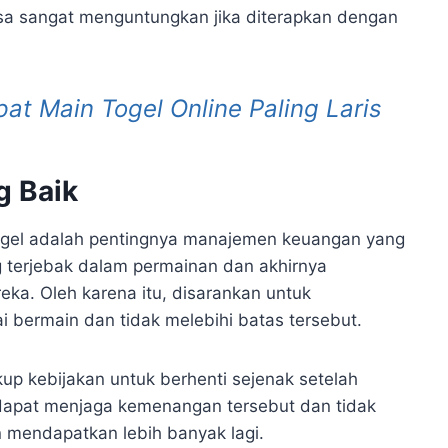
isa sangat menguntungkan jika diterapkan dengan
at Main Togel Online Paling Laris
 Baik
ntogel adalah pentingnya manajemen keuangan yang
g terjebak dalam permainan dan akhirnya
eka. Oleh karena itu, disarankan untuk
 bermain dan tidak melebihi batas tersebut.
p kebijakan untuk berhenti sejenak setelah
dapat menjaga kemenangan tersebut dan tidak
 mendapatkan lebih banyak lagi.