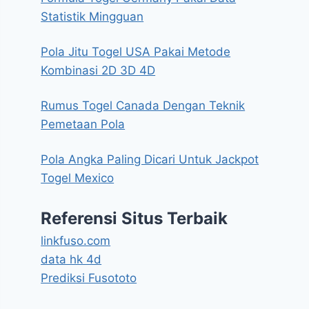
Statistik Mingguan
Pola Jitu Togel USA Pakai Metode
Kombinasi 2D 3D 4D
Rumus Togel Canada Dengan Teknik
Pemetaan Pola
Pola Angka Paling Dicari Untuk Jackpot
Togel Mexico
Referensi Situs Terbaik
linkfuso.com
data hk 4d
Prediksi Fusototo