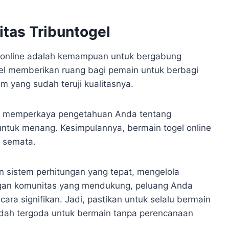
tas Tribuntogel
a online adalah kemampuan untuk bergabung
el memberikan ruang bagi pemain untuk berbagi
m yang sudah teruji kualitasnya.
at memperkaya pengetahuan Anda tentang
ntuk menang. Kesimpulannya, bermain togel online
 semata.
sistem perhitungan yang tepat, mengelola
gan komunitas yang mendukung, peluang Anda
ra signifikan. Jadi, pastikan untuk selalu bermain
dah tergoda untuk bermain tanpa perencanaan