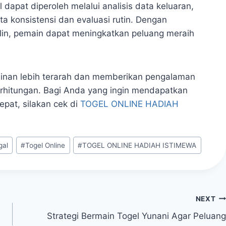
dapat diperoleh melalui analisis data keluaran,
rta konsistensi dan evaluasi rutin. Dengan
plin, pemain dapat meningkatkan peluang meraih
inan lebih terarah dan memberikan pengalaman
hitungan. Bagi Anda yang ingin mendapatkan
tepat, silakan cek di
TOGEL ONLINE HADIAH
gal
#
Togel Online
#
TOGEL ONLINE HADIAH ISTIMEWA
NEXT
Strategi Bermain Togel Yunani Agar Peluang