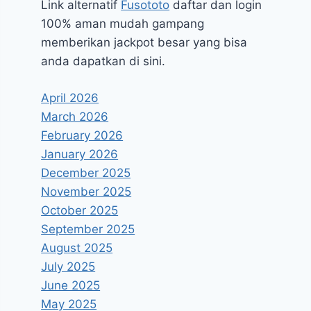
Link alternatif
Fusototo
daftar dan login
100% aman mudah gampang
memberikan jackpot besar yang bisa
anda dapatkan di sini.
April 2026
March 2026
February 2026
January 2026
December 2025
November 2025
October 2025
September 2025
August 2025
July 2025
June 2025
May 2025