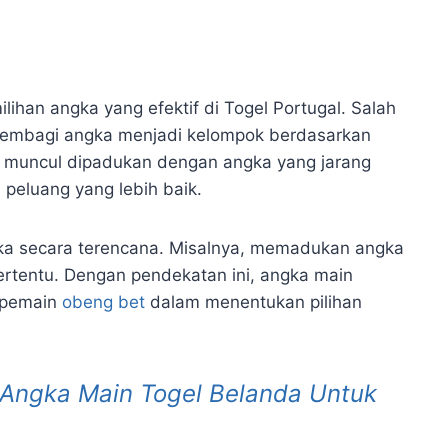
ilihan angka yang efektif di Togel Portugal. Salah
membagi angka menjadi kelompok berdasarkan
g muncul dipadukan dengan angka yang jarang
peluang yang lebih baik.
gka secara terencana. Misalnya, memadukan angka
tertentu. Dengan pendekatan ini, angka main
 pemain
obeng bet
dalam menentukan pilihan
Angka Main Togel Belanda Untuk