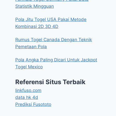
Statistik Mingguan
Pola Jitu Togel USA Pakai Metode
Kombinasi 2D 3D 4D
Rumus Togel Canada Dengan Teknik
Pemetaan Pola
Pola Angka Paling Dicari Untuk Jackpot
Togel Mexico
Referensi Situs Terbaik
linkfuso.com
data hk 4d
Prediksi Fusototo