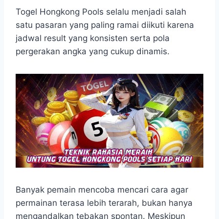
h
a
e
e
k
i
a
c
s
l
y
n
Togel Hongkong Pools selalu menjadi salah
t
e
s
e
p
e
satu pasaran yang paling ramai diikuti karena
s
b
e
g
e
jadwal result yang konsisten serta pola
A
o
n
r
pergerakan angka yang cukup dinamis.
p
o
g
a
p
k
e
m
r
Banyak pemain mencoba mencari cara agar
permainan terasa lebih terarah, bukan hanya
mengandalkan tebakan spontan. Meskipun