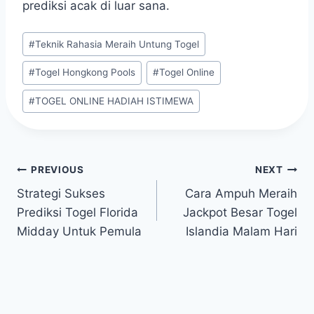
prediksi acak di luar sana.
Post
#
Teknik Rahasia Meraih Untung Togel
Tags:
#
Togel Hongkong Pools
#
Togel Online
#
TOGEL ONLINE HADIAH ISTIMEWA
Post
PREVIOUS
NEXT
Strategi Sukses
Cara Ampuh Meraih
navigation
Prediksi Togel Florida
Jackpot Besar Togel
Midday Untuk Pemula
Islandia Malam Hari