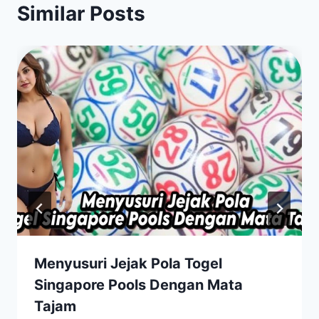
Similar Posts
Menyusuri Jejak Pola Togel
Singapore Pools Dengan Mata
Tajam