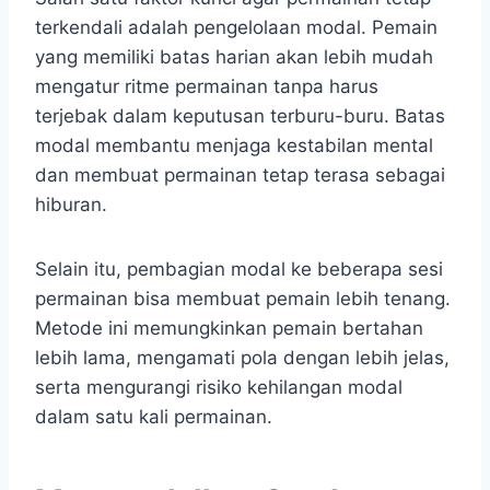
terkendali adalah pengelolaan modal. Pemain
yang memiliki batas harian akan lebih mudah
mengatur ritme permainan tanpa harus
terjebak dalam keputusan terburu-buru. Batas
modal membantu menjaga kestabilan mental
dan membuat permainan tetap terasa sebagai
hiburan.
Selain itu, pembagian modal ke beberapa sesi
permainan bisa membuat pemain lebih tenang.
Metode ini memungkinkan pemain bertahan
lebih lama, mengamati pola dengan lebih jelas,
serta mengurangi risiko kehilangan modal
dalam satu kali permainan.