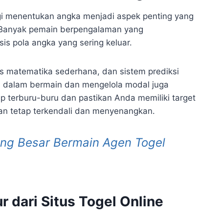
gi menentukan angka menjadi aspek penting yang
Banyak pemain berpengalaman yang
is pola angka yang sering keluar.
mus matematika sederhana, dan sistem prediksi
nan dalam bermain dan mengelola modal juga
ap terburu-buru dan pastikan Anda memiliki target
an tetap terkendali dan menyenangkan.
ang Besar Bermain Agen Togel
 dari Situs Togel Online