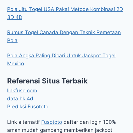
Pola Jitu Togel USA Pakai Metode Kombinasi 2D
3D 4D
Rumus Togel Canada Dengan Teknik Pemetaan
Pola
Pola Angka Paling Dicari Untuk Jackpot Togel
Mexico
Referensi Situs Terbaik
linkfuso.com
data hk 4d
Prediksi Fusototo
Link alternatif
Fusototo
daftar dan login 100%
aman mudah gampang memberikan jackpot