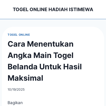
Skip
TOGEL ONLINE HADIAH ISTIMEWA
to
content
TOGEL ONLINE
Cara Menentukan
Angka Main Togel
Belanda Untuk Hasil
Maksimal
By
10/19/2025
adminreto
Bagikan