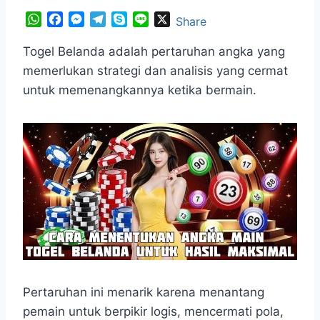
W
F
M
T
S
L
X
Share
h
a
e
e
k
i
a
c
s
l
y
n
Togel Belanda adalah pertaruhan angka yang
t
e
s
e
p
e
memerlukan strategi dan analisis yang cermat
s
b
e
g
e
untuk memenangkannya ketika bermain.
A
o
n
r
p
o
g
a
p
k
e
m
r
Pertaruhan ini menarik karena menantang
pemain untuk berpikir logis, mencermati pola,