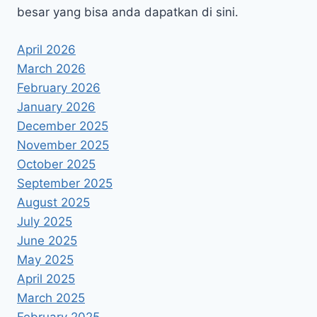
besar yang bisa anda dapatkan di sini.
April 2026
March 2026
February 2026
January 2026
December 2025
November 2025
October 2025
September 2025
August 2025
July 2025
June 2025
May 2025
April 2025
March 2025
February 2025