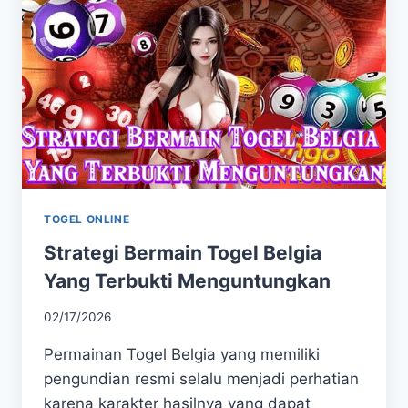
TOGEL ONLINE
Strategi Bermain Togel Belgia
Yang Terbukti Menguntungkan
02/17/2026
Permainan Togel Belgia yang memiliki
pengundian resmi selalu menjadi perhatian
karena karakter hasilnya yang dapat