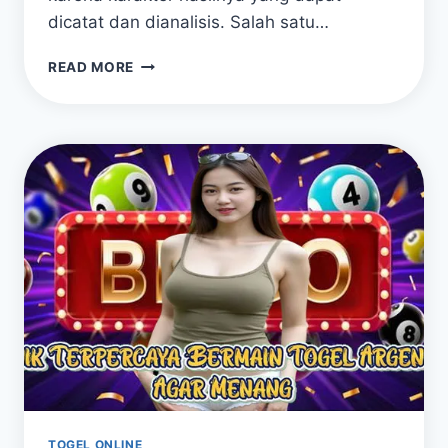
dicatat dan dianalisis. Salah satu…
STRATEGI
READ MORE
BERMAIN
TOGEL
BELGIA
YANG
TERBUKTI
MENGUNTUNGKAN
TOGEL ONLINE