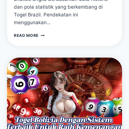
dan pola statistik yang berkembang di
Togel Brazil. Pendekatan ini
menggunakan…
TEKNIK
READ MORE
MENGGABUNGKAN
ANGKA
MATI
DAN
HIDUP
DI
TOGEL
BRAZIL