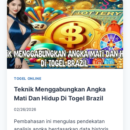
MALAYSIA
HARI
INI
TOGEL ONLINE
Teknik Menggabungkan Angka
Mati Dan Hidup Di Togel Brazil
02/26/2026
Pembahasan ini mengulas pendekatan
analisis angka berdasarkan data historis