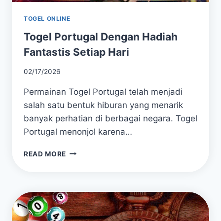
TOGEL ONLINE
Togel Portugal Dengan Hadiah
Fantastis Setiap Hari
02/17/2026
Permainan Togel Portugal telah menjadi
salah satu bentuk hiburan yang menarik
banyak perhatian di berbagai negara. Togel
Portugal menonjol karena…
TOGEL
READ MORE
PORTUGAL
DENGAN
HADIAH
FANTASTIS
SETIAP
HARI