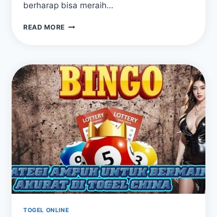
berharap bisa meraih…
STRATEGI
READ MORE
MENENTUKAN
NOMOR
JITU
TOGEL
CHICAGO
NIGHT
UNTUK
JACKPOT
KONSISTEN
TOGEL ONLINE