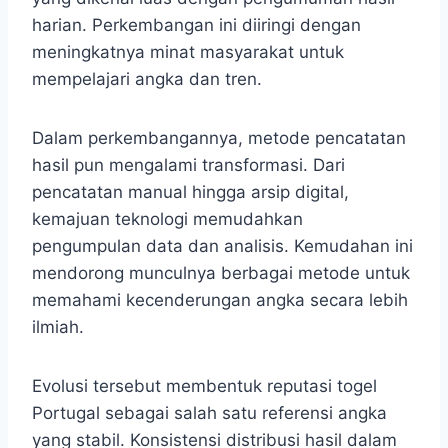
harian. Perkembangan ini diiringi dengan
meningkatnya minat masyarakat untuk
mempelajari angka dan tren.
Dalam perkembangannya, metode pencatatan
hasil pun mengalami transformasi. Dari
pencatatan manual hingga arsip digital,
kemajuan teknologi memudahkan
pengumpulan data dan analisis. Kemudahan ini
mendorong munculnya berbagai metode untuk
memahami kecenderungan angka secara lebih
ilmiah.
Evolusi tersebut membentuk reputasi togel
Portugal sebagai salah satu referensi angka
yang stabil. Konsistensi distribusi hasil dalam