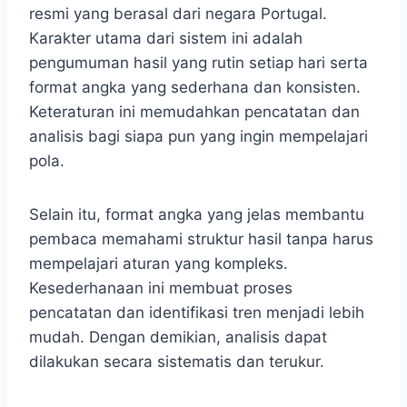
resmi yang berasal dari negara Portugal.
Karakter utama dari sistem ini adalah
pengumuman hasil yang rutin setiap hari serta
format angka yang sederhana dan konsisten.
Keteraturan ini memudahkan pencatatan dan
analisis bagi siapa pun yang ingin mempelajari
pola.
Selain itu, format angka yang jelas membantu
pembaca memahami struktur hasil tanpa harus
mempelajari aturan yang kompleks.
Kesederhanaan ini membuat proses
pencatatan dan identifikasi tren menjadi lebih
mudah. Dengan demikian, analisis dapat
dilakukan secara sistematis dan terukur.