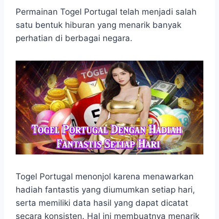
h
a
e
e
k
i
a
c
s
l
y
n
Permainan Togel Portugal telah menjadi salah
t
e
s
e
p
e
satu bentuk hiburan yang menarik banyak
s
b
e
g
e
perhatian di berbagai negara.
A
o
n
r
p
o
g
a
p
k
e
m
r
Togel Portugal menonjol karena menawarkan
hadiah fantastis yang diumumkan setiap hari,
serta memiliki data hasil yang dapat dicatat
secara konsisten. Hal ini membuatnya menarik