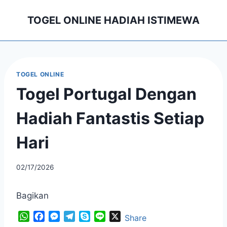
Skip
TOGEL ONLINE HADIAH ISTIMEWA
to
content
TOGEL ONLINE
Togel Portugal Dengan
Hadiah Fantastis Setiap
Hari
By
02/17/2026
adminreto
Bagikan
W
F
M
T
S
L
X
Share