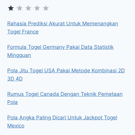
Rating: 1 out of 5.
Rahasia Prediksi Akurat Untuk Memenangkan
Togel France
Formula Togel Germany Pakai Data Statistik
Mingguan
Pola Jitu Togel USA Pakai Metode Kombinasi 2D
3D 4D
Rumus Togel Canada Dengan Teknik Pemetaan
Pola
Pola Angka Paling Dicari Untuk Jackpot Togel
Mexico