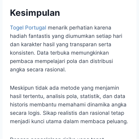
Kesimpulan
Togel Portugal
menarik perhatian karena
hadiah fantastis yang diumumkan setiap hari
dan karakter hasil yang transparan serta
konsisten. Data terbuka memungkinkan
pembaca mempelajari pola dan distribusi
angka secara rasional.
Meskipun tidak ada metode yang menjamin
hasil tertentu, analisis pola, statistik, dan data
historis membantu memahami dinamika angka
secara logis. Sikap realistis dan rasional tetap
menjadi kunci utama dalam membaca peluang.