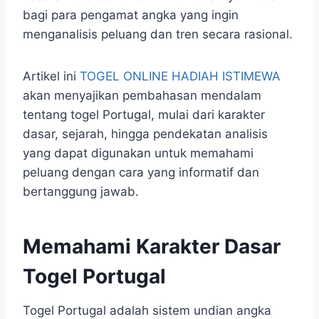
bagi para pengamat angka yang ingin
menganalisis peluang dan tren secara rasional.
Artikel ini
TOGEL ONLINE HADIAH ISTIMEWA
akan menyajikan pembahasan mendalam
tentang togel Portugal, mulai dari karakter
dasar, sejarah, hingga pendekatan analisis
yang dapat digunakan untuk memahami
peluang dengan cara yang informatif dan
bertanggung jawab.
Memahami Karakter Dasar
Togel Portugal
Togel Portugal adalah sistem undian angka