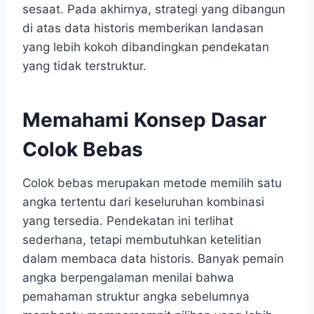
sesaat. Pada akhirnya, strategi yang dibangun
di atas data historis memberikan landasan
yang lebih kokoh dibandingkan pendekatan
yang tidak terstruktur.
Memahami Konsep Dasar
Colok Bebas
Colok bebas merupakan metode memilih satu
angka tertentu dari keseluruhan kombinasi
yang tersedia. Pendekatan ini terlihat
sederhana, tetapi membutuhkan ketelitian
dalam membaca data historis. Banyak pemain
angka berpengalaman menilai bahwa
pemahaman struktur angka sebelumnya