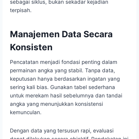
sebagai siklus, bukan sekadar kejadian
terpisah.
Manajemen Data Secara
Konsisten
Pencatatan menjadi fondasi penting dalam
permainan angka yang stabil. Tanpa data,
keputusan hanya berdasarkan ingatan yang
sering kali bias. Gunakan tabel sederhana
untuk merekam hasil sebelumnya dan tandai
angka yang menunjukkan konsistensi
kemunculan.
Dengan data yang tersusun rapi, evaluasi