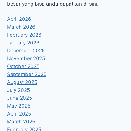
besar yang bisa anda dapatkan di sini.
April 2026
March 2026
February 2026
January 2026
December 2025
November 2025
October 2025
September 2025
August 2025
July 2025
June 2025
May 2025
April 2025
March 2025
February 2025