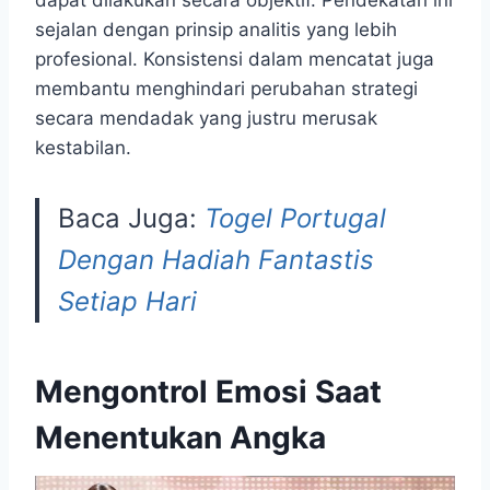
dapat dilakukan secara objektif. Pendekatan ini
sejalan dengan prinsip analitis yang lebih
profesional. Konsistensi dalam mencatat juga
membantu menghindari perubahan strategi
secara mendadak yang justru merusak
kestabilan.
Baca Juga:
Togel Portugal
Dengan Hadiah Fantastis
Setiap Hari
Mengontrol Emosi Saat
Menentukan Angka