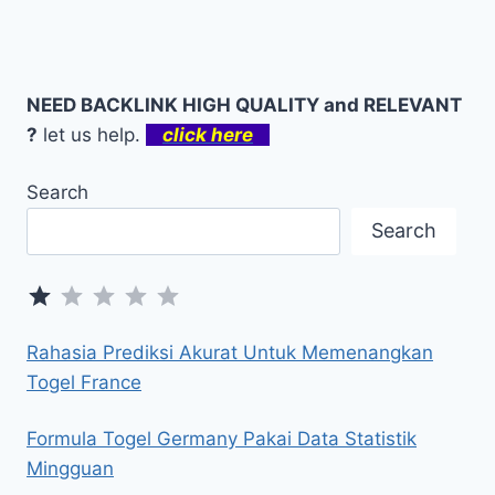
NEED BACKLINK HIGH QUALITY and RELEVANT
?
let us help.
click here
Search
Search
Rating: 1 out of 5.
Rahasia Prediksi Akurat Untuk Memenangkan
Togel France
Formula Togel Germany Pakai Data Statistik
Mingguan