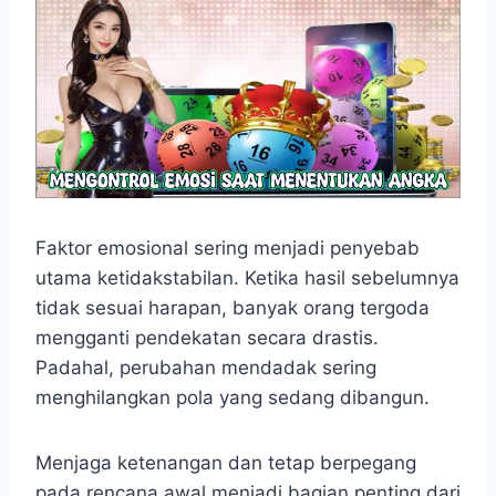
Faktor emosional sering menjadi penyebab
utama ketidakstabilan. Ketika hasil sebelumnya
tidak sesuai harapan, banyak orang tergoda
mengganti pendekatan secara drastis.
Padahal, perubahan mendadak sering
menghilangkan pola yang sedang dibangun.
Menjaga ketenangan dan tetap berpegang
pada rencana awal menjadi bagian penting dari