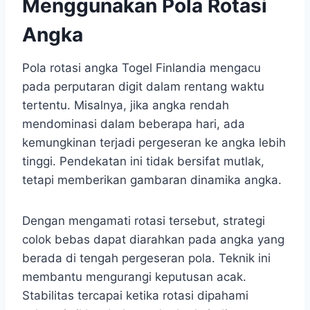
Menggunakan Pola Rotasi
Angka
Pola rotasi angka Togel Finlandia mengacu
pada perputaran digit dalam rentang waktu
tertentu. Misalnya, jika angka rendah
mendominasi dalam beberapa hari, ada
kemungkinan terjadi pergeseran ke angka lebih
tinggi. Pendekatan ini tidak bersifat mutlak,
tetapi memberikan gambaran dinamika angka.
Dengan mengamati rotasi tersebut, strategi
colok bebas dapat diarahkan pada angka yang
berada di tengah pergeseran pola. Teknik ini
membantu mengurangi keputusan acak.
Stabilitas tercapai ketika rotasi dipahami