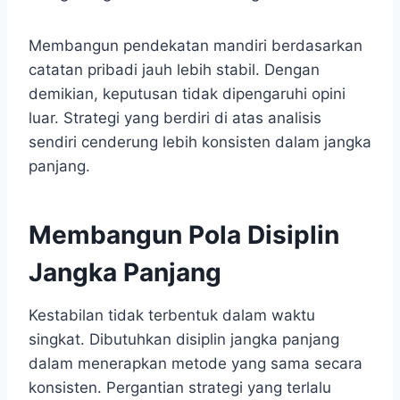
Membangun pendekatan mandiri berdasarkan
catatan pribadi jauh lebih stabil. Dengan
demikian, keputusan tidak dipengaruhi opini
luar. Strategi yang berdiri di atas analisis
sendiri cenderung lebih konsisten dalam jangka
panjang.
Membangun Pola Disiplin
Jangka Panjang
Kestabilan tidak terbentuk dalam waktu
singkat. Dibutuhkan disiplin jangka panjang
dalam menerapkan metode yang sama secara
konsisten. Pergantian strategi yang terlalu