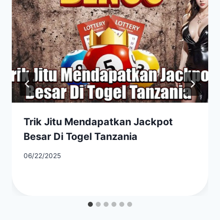
Trik Jitu Mendapatkan Jackpot
Besar Di Togel Tanzania
06/22/2025