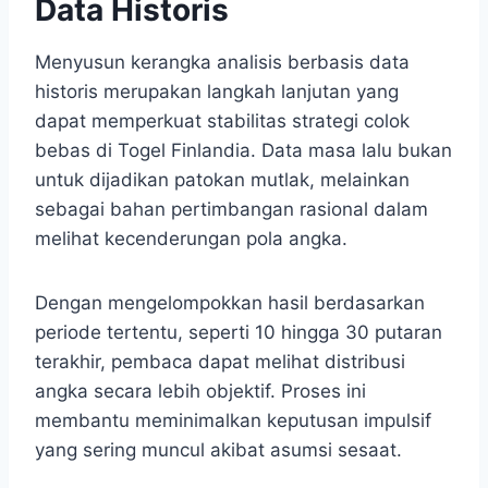
Data Historis
Menyusun kerangka analisis berbasis data
historis merupakan langkah lanjutan yang
dapat memperkuat stabilitas strategi colok
bebas di Togel Finlandia. Data masa lalu bukan
untuk dijadikan patokan mutlak, melainkan
sebagai bahan pertimbangan rasional dalam
melihat kecenderungan pola angka.
Dengan mengelompokkan hasil berdasarkan
periode tertentu, seperti 10 hingga 30 putaran
terakhir, pembaca dapat melihat distribusi
angka secara lebih objektif. Proses ini
membantu meminimalkan keputusan impulsif
yang sering muncul akibat asumsi sesaat.