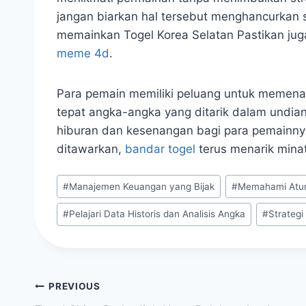
jangan biarkan hal tersebut menghancurkan
memainkan Togel Korea Selatan Pastikan jug
meme 4d
.
Para pemain memiliki peluang untuk memen
tepat angka-angka yang ditarik dalam undian.
hiburan dan kesenangan bagi para pemainny
ditawarkan,
bandar togel
terus menarik minat
Post
#
Manajemen Keuangan yang Bijak
#
Memahami Atur
Tags:
#
Pelajari Data Historis dan Analisis Angka
#
Strategi
Post
PREVIOUS