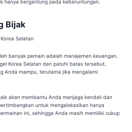
idak hanya bergantung pada keberuntungan.
 Bijak
n oleh banyak pemain adalah manajemen keuangan.
el Korea Selatan dan patuhi batas tersebut.
ang Anda mampu, terutama jika mengalami
baik akan membantu Anda menjaga kendali dan
ertimbangkan untuk mengalokasikan hanya
ermainan ini, sehingga Anda masih memiliki cukup