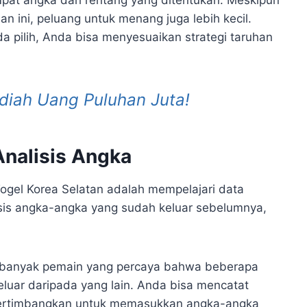
at angka dari rentang yang ditentukan. Meskipun
an ini, peluang untuk menang juga lebih kecil.
pilih, Anda bisa menyesuaikan strategi taruhan
diah Uang Puluhan Juta!
 Analisis Angka
ogel Korea Selatan adalah mempelajari data
isis angka-angka yang sudah keluar sebelumnya,
k, banyak pemain yang percaya bahwa beberapa
eluar daripada yang lain. Anda bisa mencatat
ertimbangkan untuk memasukkan angka-angka