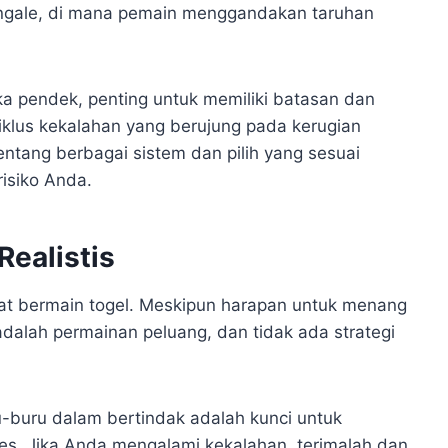
tingale, di mana pemain menggandakan taruhan
gka pendek, penting untuk memiliki batasan dan
iklus kekalahan yang berujung pada kerugian
entang berbagai sistem dan pilih yang sesuai
risiko Anda.
Realistis
saat bermain togel. Meskipun harapan untuk menang
 adalah permainan peluang, dan tidak ada strategi
u-buru dalam bertindak adalah kunci untuk
s. Jika Anda mengalami kekalahan, terimalah dan