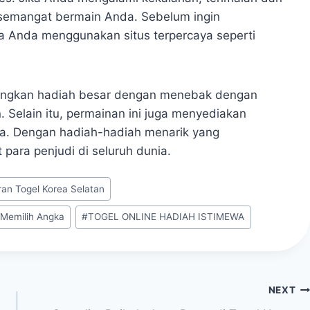
 semangat bermain Anda. Sebelum ingin
a Anda menggunakan situs terpercaya seperti
angkan hadiah besar dengan menebak dengan
 Selain itu, permainan ini juga menyediakan
a. Dengan hadiah-hadiah menarik yang
 para penjudi di seluruh dunia.
an Togel Korea Selatan
 Memilih Angka
#
TOGEL ONLINE HADIAH ISTIMEWA
NEXT