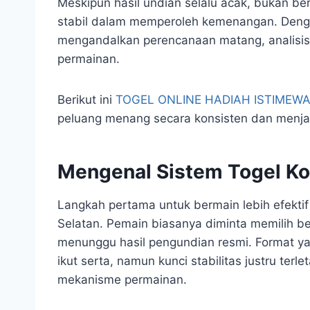
Meskipun hasil undian selalu acak, bukan ber
stabil dalam memperoleh kemenangan. Denga
mengandalkan perencanaan matang, analisis 
permainan.
Berikut ini
TOGEL ONLINE HADIAH ISTIMEW
peluang menang secara konsisten dan menj
Mengenal Sistem Togel Ko
Langkah pertama untuk bermain lebih efekti
Selatan. Pemain biasanya diminta memilih b
menunggu hasil pengundian resmi. Format y
ikut serta, namun kunci stabilitas justru 
mekanisme permainan.