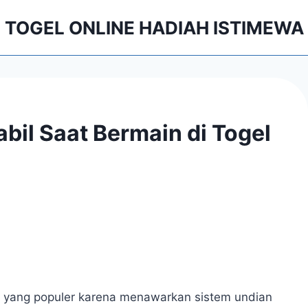
TOGEL ONLINE HADIAH ISTIMEWA
bil Saat Bermain di Togel
a yang populer karena menawarkan sistem undian