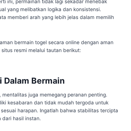
rti ini, permainan tidak lagi sekadar menebak
al yang melibatkan logika dan konsistensi.
data memberi arah yang lebih jelas dalam memilih
laman bermain togel secara online dengan aman
itus resmi melalui tautan berikut:
si Dalam Bermain
l, mentalitas juga memegang peranan penting.
liki kesabaran dan tidak mudah tergoda untuk
esuai harapan. Ingatlah bahwa stabilitas tercipta
dari hasil instan.