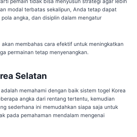
arti pemain tidak bisa menyusun strategi agar lebih
n modal terbatas sekalipun, Anda tetap dapat
pola angka, dan disiplin dalam mengatur
A
akan membahas cara efektif untuk meningkatkan
aga permainan tetap menyenangkan.
rea Selatan
f adalah memahami dengan baik sistem togel Korea
eberapa angka dari rentang tertentu, kemudian
ang sederhana ini memudahkan siapa saja untuk
terletak pada pemahaman mendalam mengenai