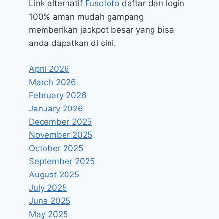
Link alternatif
Fusototo
daftar dan login
100% aman mudah gampang
memberikan jackpot besar yang bisa
anda dapatkan di sini.
April 2026
March 2026
February 2026
January 2026
December 2025
November 2025
October 2025
September 2025
August 2025
July 2025
June 2025
May 2025