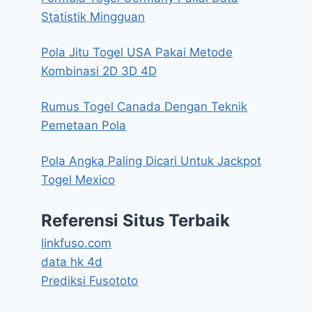
Statistik Mingguan
Pola Jitu Togel USA Pakai Metode
Kombinasi 2D 3D 4D
Rumus Togel Canada Dengan Teknik
Pemetaan Pola
Pola Angka Paling Dicari Untuk Jackpot
Togel Mexico
Referensi Situs Terbaik
linkfuso.com
data hk 4d
Prediksi Fusototo