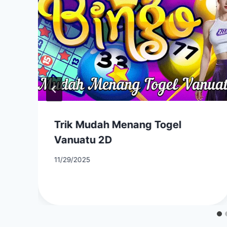
Trik Mudah Menang Togel
Vanuatu 2D
11/29/2025