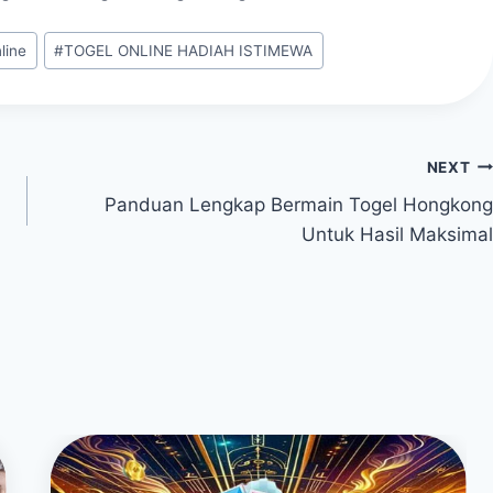
line
#
TOGEL ONLINE HADIAH ISTIMEWA
NEXT
Panduan Lengkap Bermain Togel Hongkong
Untuk Hasil Maksimal