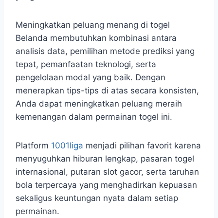
Meningkatkan peluang menang di togel
Belanda membutuhkan kombinasi antara
analisis data, pemilihan metode prediksi yang
tepat, pemanfaatan teknologi, serta
pengelolaan modal yang baik. Dengan
menerapkan tips-tips di atas secara konsisten,
Anda dapat meningkatkan peluang meraih
kemenangan dalam permainan togel ini.
Platform
1001liga
menjadi pilihan favorit karena
menyuguhkan hiburan lengkap, pasaran togel
internasional, putaran slot gacor, serta taruhan
bola terpercaya yang menghadirkan kepuasan
sekaligus keuntungan nyata dalam setiap
permainan.