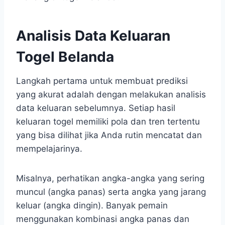
Analisis Data Keluaran
Togel Belanda
Langkah pertama untuk membuat prediksi
yang akurat adalah dengan melakukan analisis
data keluaran sebelumnya. Setiap hasil
keluaran togel memiliki pola dan tren tertentu
yang bisa dilihat jika Anda rutin mencatat dan
mempelajarinya.
Misalnya, perhatikan angka-angka yang sering
muncul (angka panas) serta angka yang jarang
keluar (angka dingin). Banyak pemain
menggunakan kombinasi angka panas dan