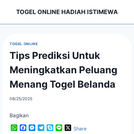
Skip
TOGEL ONLINE HADIAH ISTIMEWA
to
content
TOGEL ONLINE
Tips Prediksi Untuk
Meningkatkan Peluang
Menang Togel Belanda
By
08/25/2025
adminreto
Bagikan
W
F
M
T
S
L
X
Share