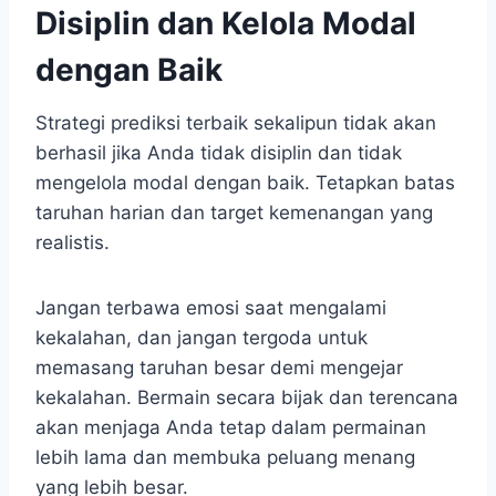
Disiplin dan Kelola Modal
dengan Baik
Strategi prediksi terbaik sekalipun tidak akan
berhasil jika Anda tidak disiplin dan tidak
mengelola modal dengan baik. Tetapkan batas
taruhan harian dan target kemenangan yang
realistis.
Jangan terbawa emosi saat mengalami
kekalahan, dan jangan tergoda untuk
memasang taruhan besar demi mengejar
kekalahan. Bermain secara bijak dan terencana
akan menjaga Anda tetap dalam permainan
lebih lama dan membuka peluang menang
yang lebih besar.