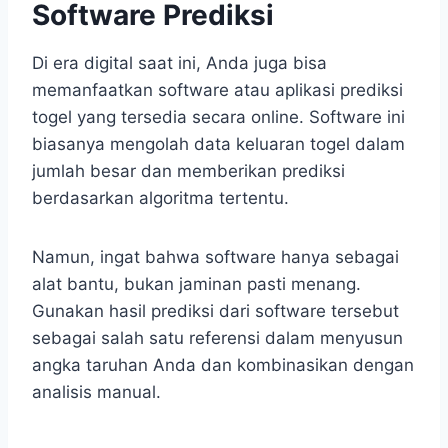
Software Prediksi
Di era digital saat ini, Anda juga bisa
memanfaatkan software atau aplikasi prediksi
togel yang tersedia secara online. Software ini
biasanya mengolah data keluaran togel dalam
jumlah besar dan memberikan prediksi
berdasarkan algoritma tertentu.
Namun, ingat bahwa software hanya sebagai
alat bantu, bukan jaminan pasti menang.
Gunakan hasil prediksi dari software tersebut
sebagai salah satu referensi dalam menyusun
angka taruhan Anda dan kombinasikan dengan
analisis manual.