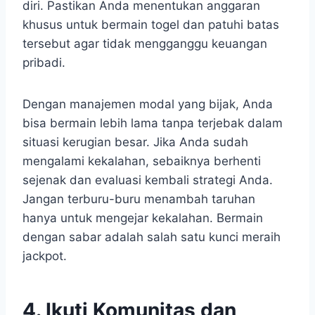
diri. Pastikan Anda menentukan anggaran
khusus untuk bermain togel dan patuhi batas
tersebut agar tidak mengganggu keuangan
pribadi.
Dengan manajemen modal yang bijak, Anda
bisa bermain lebih lama tanpa terjebak dalam
situasi kerugian besar. Jika Anda sudah
mengalami kekalahan, sebaiknya berhenti
sejenak dan evaluasi kembali strategi Anda.
Jangan terburu-buru menambah taruhan
hanya untuk mengejar kekalahan. Bermain
dengan sabar adalah salah satu kunci meraih
jackpot.
4. Ikuti Komunitas dan