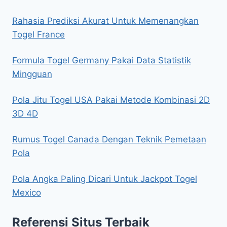
Rahasia Prediksi Akurat Untuk Memenangkan
Togel France
Formula Togel Germany Pakai Data Statistik
Mingguan
Pola Jitu Togel USA Pakai Metode Kombinasi 2D
3D 4D
Rumus Togel Canada Dengan Teknik Pemetaan
Pola
Pola Angka Paling Dicari Untuk Jackpot Togel
Mexico
Referensi Situs Terbaik