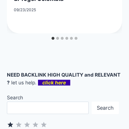
09/23/2025
NEED BACKLINK HIGH QUALITY and RELEVANT
?
let us help.
click here
Search
Search
Rating: 1 out of 5.