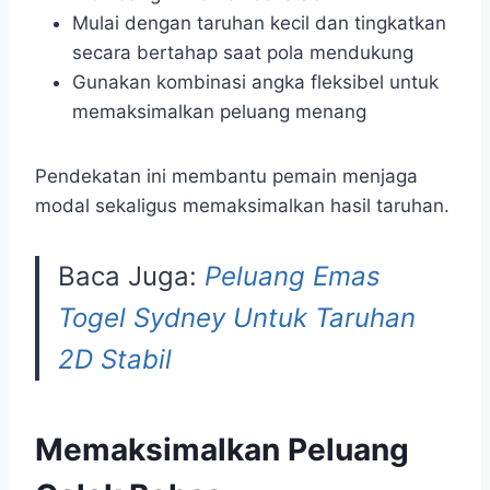
Mulai dengan taruhan kecil dan tingkatkan
secara bertahap saat pola mendukung
Gunakan kombinasi angka fleksibel untuk
memaksimalkan peluang menang
Pendekatan ini membantu pemain menjaga
modal sekaligus memaksimalkan hasil taruhan.
Baca Juga:
Peluang Emas
Togel Sydney Untuk Taruhan
2D Stabil
Memaksimalkan Peluang