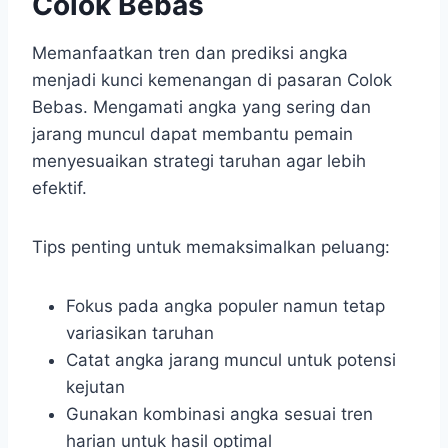
Colok Bebas
Memanfaatkan tren dan prediksi angka
menjadi kunci kemenangan di pasaran Colok
Bebas. Mengamati angka yang sering dan
jarang muncul dapat membantu pemain
menyesuaikan strategi taruhan agar lebih
efektif.
Tips penting untuk memaksimalkan peluang:
Fokus pada angka populer namun tetap
variasikan taruhan
Catat angka jarang muncul untuk potensi
kejutan
Gunakan kombinasi angka sesuai tren
harian untuk hasil optimal