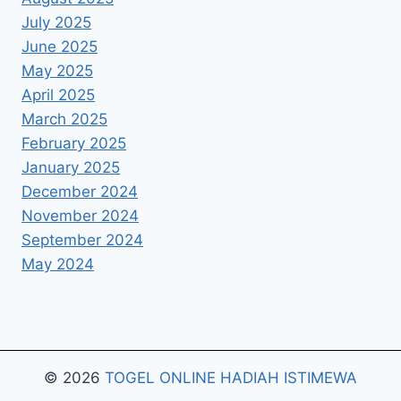
July 2025
June 2025
May 2025
April 2025
March 2025
February 2025
January 2025
December 2024
November 2024
September 2024
May 2024
© 2026
TOGEL ONLINE HADIAH ISTIMEWA