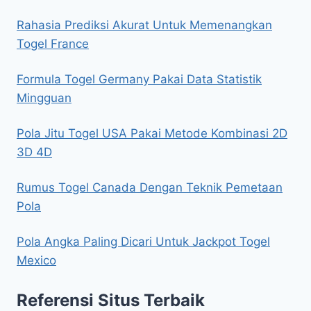
Rahasia Prediksi Akurat Untuk Memenangkan
Togel France
Formula Togel Germany Pakai Data Statistik
Mingguan
Pola Jitu Togel USA Pakai Metode Kombinasi 2D
3D 4D
Rumus Togel Canada Dengan Teknik Pemetaan
Pola
Pola Angka Paling Dicari Untuk Jackpot Togel
Mexico
Referensi Situs Terbaik