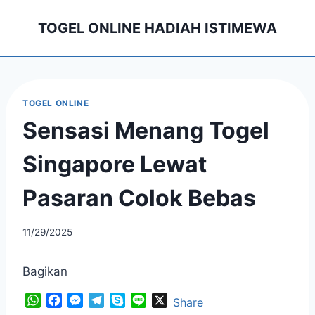
Skip
TOGEL ONLINE HADIAH ISTIMEWA
to
content
TOGEL ONLINE
Sensasi Menang Togel
Singapore Lewat
Pasaran Colok Bebas
By
11/29/2025
adminreto
Bagikan
W
F
M
T
S
L
X
Share