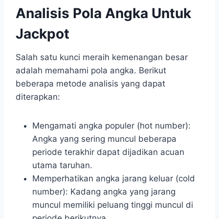
Analisis Pola Angka Untuk
Jackpot
Salah satu kunci meraih kemenangan besar
adalah memahami pola angka. Berikut
beberapa metode analisis yang dapat
diterapkan:
Mengamati angka populer (hot number):
Angka yang sering muncul beberapa
periode terakhir dapat dijadikan acuan
utama taruhan.
Memperhatikan angka jarang keluar (cold
number): Kadang angka yang jarang
muncul memiliki peluang tinggi muncul di
periode berikutnya.