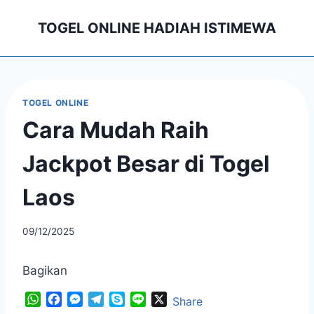
Skip
TOGEL ONLINE HADIAH ISTIMEWA
to
content
TOGEL ONLINE
Cara Mudah Raih
Jackpot Besar di Togel
Laos
By
09/12/2025
adminreto
Bagikan
W
F
M
T
S
L
X
Share