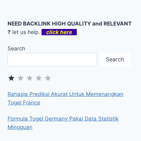
NEED BACKLINK HIGH QUALITY and RELEVANT
?
let us help.
click here
Search
Search
Rating: 1 out of 5.
Rahasia Prediksi Akurat Untuk Memenangkan
Togel France
Formula Togel Germany Pakai Data Statistik
Mingguan