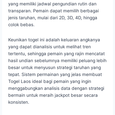
yang memiliki jadwal pengundian rutin dan
transparan. Pemain dapat memilih berbagai
jenis taruhan, mulai dari 2D, 3D, 4D, hingga
colok bebas.
Keunikan togel ini adalah keluaran angkanya
yang dapat dianalisis untuk melihat tren
tertentu, sehingga pemain yang rajin mencatat
hasil undian sebelumnya memiliki peluang lebih
besar untuk menyusun strategi taruhan yang
tepat. Sistem permainan yang jelas membuat
Togel Laos ideal bagi pemain yang ingin
menggabungkan analisis data dengan strategi
bermain untuk meraih jackpot besar secara
konsisten.