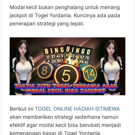
h
a
e
e
k
i
a
c
s
l
y
n
Modal kecil bukan penghalang untuk menang
t
e
s
e
p
e
jackpot di Togel Yordania. Kuncinya ada pada
s
b
e
g
e
penerapan strategi yang tepat.
A
o
n
r
p
o
g
a
p
k
e
m
r
Berikut ini
TOGEL ONLINE HADIAH ISTIMEWA
akan memberikan strategi sederhana namun
efektif agar modal kecil bisa berubah menjadi
kemenangan besar di Togel Yordania.