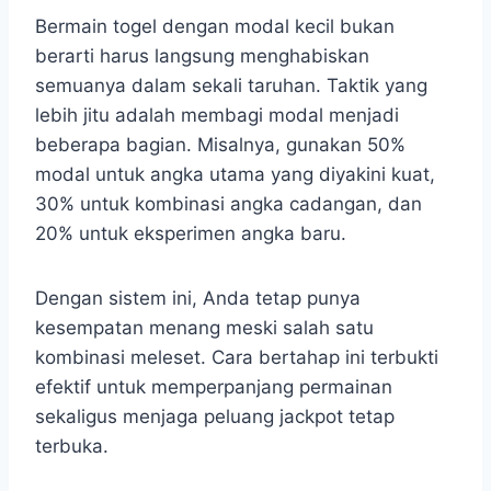
Bermain togel dengan modal kecil bukan
berarti harus langsung menghabiskan
semuanya dalam sekali taruhan. Taktik yang
lebih jitu adalah membagi modal menjadi
beberapa bagian. Misalnya, gunakan 50%
modal untuk angka utama yang diyakini kuat,
30% untuk kombinasi angka cadangan, dan
20% untuk eksperimen angka baru.
Dengan sistem ini, Anda tetap punya
kesempatan menang meski salah satu
kombinasi meleset. Cara bertahap ini terbukti
efektif untuk memperpanjang permainan
sekaligus menjaga peluang jackpot tetap
terbuka.