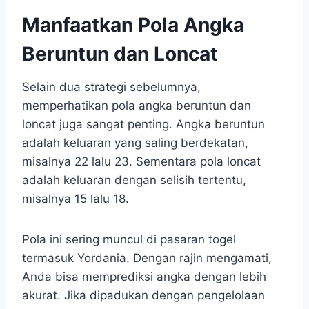
Manfaatkan Pola Angka
Beruntun dan Loncat
Selain dua strategi sebelumnya,
memperhatikan pola angka beruntun dan
loncat juga sangat penting. Angka beruntun
adalah keluaran yang saling berdekatan,
misalnya 22 lalu 23. Sementara pola loncat
adalah keluaran dengan selisih tertentu,
misalnya 15 lalu 18.
Pola ini sering muncul di pasaran togel
termasuk Yordania. Dengan rajin mengamati,
Anda bisa memprediksi angka dengan lebih
akurat. Jika dipadukan dengan pengelolaan