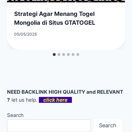
Strategi Agar Menang Togel
Mongolia di Situs GTATOGEL
05/05/2025
NEED BACKLINK HIGH QUALITY and RELEVANT
?
let us help.
click here
Search
Search