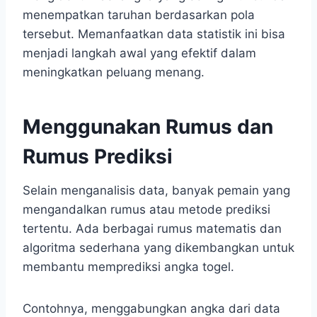
menempatkan taruhan berdasarkan pola
tersebut. Memanfaatkan data statistik ini bisa
menjadi langkah awal yang efektif dalam
meningkatkan peluang menang.
Menggunakan Rumus dan
Rumus Prediksi
Selain menganalisis data, banyak pemain yang
mengandalkan rumus atau metode prediksi
tertentu. Ada berbagai rumus matematis dan
algoritma sederhana yang dikembangkan untuk
membantu memprediksi angka togel.
Contohnya, menggabungkan angka dari data