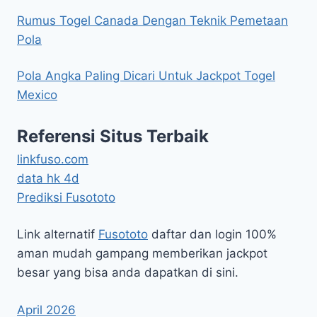
Rumus Togel Canada Dengan Teknik Pemetaan
Pola
Pola Angka Paling Dicari Untuk Jackpot Togel
Mexico
Referensi Situs Terbaik
linkfuso.com
data hk 4d
Prediksi Fusototo
Link alternatif
Fusototo
daftar dan login 100%
aman mudah gampang memberikan jackpot
besar yang bisa anda dapatkan di sini.
April 2026