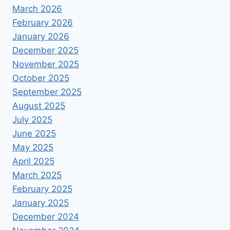
March 2026
February 2026
January 2026
December 2025
November 2025
October 2025
September 2025
August 2025
July 2025
June 2025
May 2025
April 2025
March 2025
February 2025
January 2025
December 2024