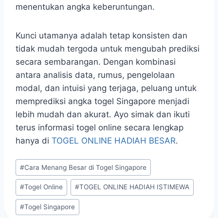
menentukan angka keberuntungan.
Kunci utamanya adalah tetap konsisten dan
tidak mudah tergoda untuk mengubah prediksi
secara sembarangan. Dengan kombinasi
antara analisis data, rumus, pengelolaan
modal, dan intuisi yang terjaga, peluang untuk
memprediksi angka togel Singapore menjadi
lebih mudah dan akurat. Ayo simak dan ikuti
terus informasi togel online secara lengkap
hanya di
TOGEL ONLINE HADIAH BESAR
.
Post
#
Cara Menang Besar di Togel Singapore
Tags:
#
Togel Online
#
TOGEL ONLINE HADIAH ISTIMEWA
#
Togel Singapore