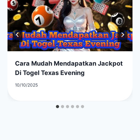
Cara Mudah Mendapatkan Jackpot
Di Togel Texas Evening
10/10/2025