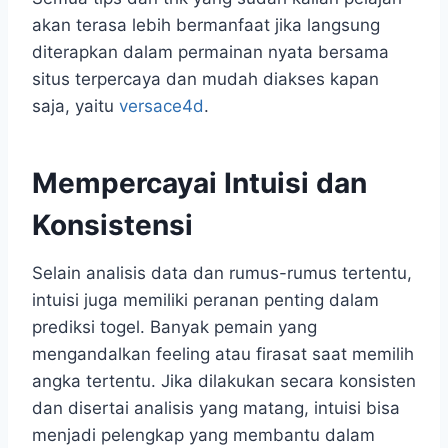
akan terasa lebih bermanfaat jika langsung
diterapkan dalam permainan nyata bersama
situs terpercaya dan mudah diakses kapan
saja, yaitu
versace4d
.
Mempercayai Intuisi dan
Konsistensi
Selain analisis data dan rumus-rumus tertentu,
intuisi juga memiliki peranan penting dalam
prediksi togel. Banyak pemain yang
mengandalkan feeling atau firasat saat memilih
angka tertentu. Jika dilakukan secara konsisten
dan disertai analisis yang matang, intuisi bisa
menjadi pelengkap yang membantu dalam