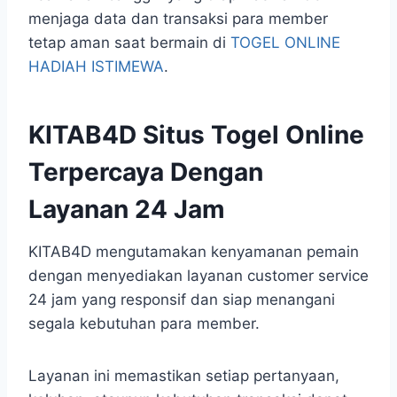
menjaga data dan transaksi para member
tetap aman saat bermain di
TOGEL ONLINE
HADIAH ISTIMEWA
.
KITAB4D Situs Togel Online
Terpercaya Dengan
Layanan 24 Jam
KITAB4D mengutamakan kenyamanan pemain
dengan menyediakan layanan customer service
24 jam yang responsif dan siap menangani
segala kebutuhan para member.
Layanan ini memastikan setiap pertanyaan,