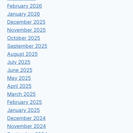
February 2026
January 2026
December 2025
November 2025
October 2025
September 2025
August 2025
July 2025
June 2025
May 2025
April 2025
March 2025
February 2025
January 2025
December 2024
November 2024