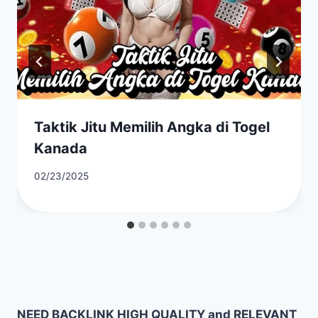
Taktik Jitu Memilih Angka di Togel
Kanada
02/23/2025
NEED BACKLINK HIGH QUALITY and RELEVANT