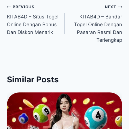
Post
PREVIOUS
NEXT
KITAB4D – Situs Togel
KITAB4D – Bandar
navigation
Online Dengan Bonus
Togel Online Dengan
Dan Diskon Menarik
Pasaran Resmi Dan
Terlengkap
Similar Posts