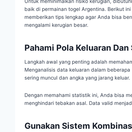
Untuk meminimalkan risiko kerugian, dibutu
baik di permainan togel Argentina. Berikut in
memberikan tips lengkap agar Anda bisa berm
mengalami kerugian besar.
Pahami Pola Keluaran Dan S
Langkah awal yang penting adalah memahami 
Menganalisis data keluaran dalam beberapa 
sering muncul dan angka yang jarang keluar.
Dengan memahami statistik ini, Anda bisa m
menghindari tebakan asal. Data valid menjadi 
Gunakan Sistem Kombinas