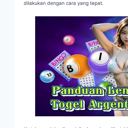
t
e
s
e
p
e
dilakukan dengan cara yang tepat.
s
b
e
g
e
A
o
n
r
p
o
g
a
p
k
e
m
r