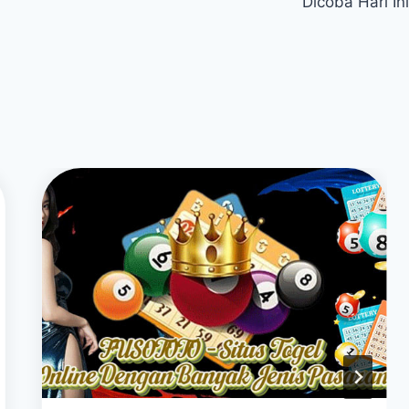
Dicoba Hari Ini