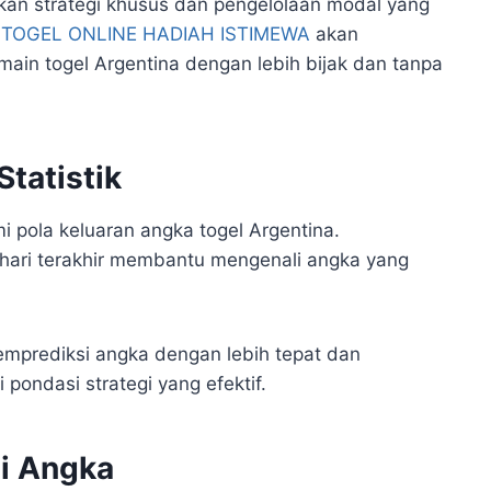
hkan strategi khusus dan pengelolaan modal yang
i
TOGEL ONLINE HADIAH ISTIMEWA
akan
ain togel Argentina dengan lebih bijak dan tanpa
tatistik
pola keluaran angka togel Argentina.
hari terakhir membantu mengenali angka yang
emprediksi angka dengan lebih tepat dan
pondasi strategi yang efektif.
i Angka