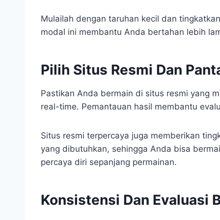
Mulailah dengan taruhan kecil dan tingkatkan 
modal ini membantu Anda bertahan lebih la
Pilih Situs Resmi Dan Pant
Pastikan Anda bermain di situs resmi yang m
real-time. Pemantauan hasil membantu evalua
Situs resmi terpercaya juga memberikan ting
yang dibutuhkan, sehingga Anda bisa bermai
percaya diri sepanjang permainan.
Konsistensi Dan Evaluasi 