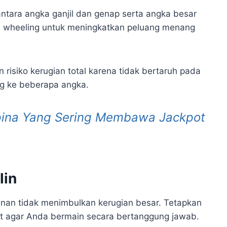
tara angka ganjil dan genap serta angka besar
em wheeling untuk meningkatkan peluang menang
risiko kerugian total karena tidak bertaruh pada
ng ke beberapa angka.
ipina Yang Sering Membawa Jackpot
lin
nan tidak menimbulkan kerugian besar. Tetapkan
ut agar Anda bermain secara bertanggung jawab.