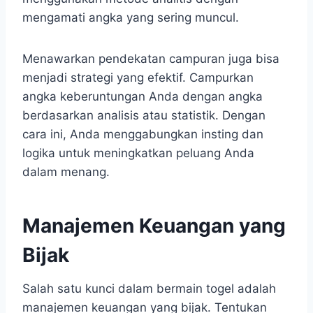
mengamati angka yang sering muncul.
Menawarkan pendekatan campuran juga bisa
menjadi strategi yang efektif. Campurkan
angka keberuntungan Anda dengan angka
berdasarkan analisis atau statistik. Dengan
cara ini, Anda menggabungkan insting dan
logika untuk meningkatkan peluang Anda
dalam menang.
Manajemen Keuangan yang
Bijak
Salah satu kunci dalam bermain togel adalah
manajemen keuangan yang bijak. Tentukan