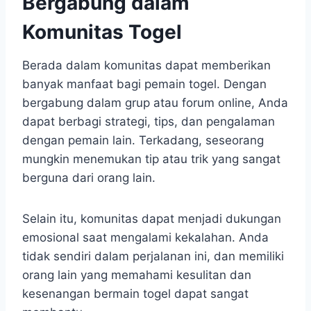
Bergabung dalam
Komunitas Togel
Berada dalam komunitas dapat memberikan
banyak manfaat bagi pemain togel. Dengan
bergabung dalam grup atau forum online, Anda
dapat berbagi strategi, tips, dan pengalaman
dengan pemain lain. Terkadang, seseorang
mungkin menemukan tip atau trik yang sangat
berguna dari orang lain.
Selain itu, komunitas dapat menjadi dukungan
emosional saat mengalami kekalahan. Anda
tidak sendiri dalam perjalanan ini, dan memiliki
orang lain yang memahami kesulitan dan
kesenangan bermain togel dapat sangat