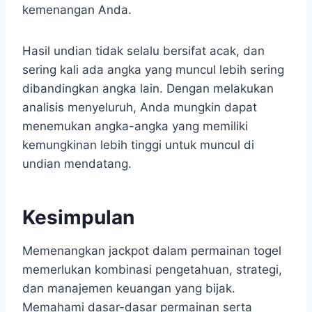
kemenangan Anda.
Hasil undian tidak selalu bersifat acak, dan
sering kali ada angka yang muncul lebih sering
dibandingkan angka lain. Dengan melakukan
analisis menyeluruh, Anda mungkin dapat
menemukan angka-angka yang memiliki
kemungkinan lebih tinggi untuk muncul di
undian mendatang.
Kesimpulan
Memenangkan jackpot dalam permainan togel
memerlukan kombinasi pengetahuan, strategi,
dan manajemen keuangan yang bijak.
Memahami dasar-dasar permainan serta