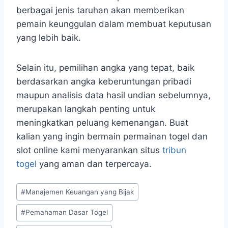
berbagai jenis taruhan akan memberikan
pemain keunggulan dalam membuat keputusan
yang lebih baik.
Selain itu, pemilihan angka yang tepat, baik
berdasarkan angka keberuntungan pribadi
maupun analisis data hasil undian sebelumnya,
merupakan langkah penting untuk
meningkatkan peluang kemenangan. Buat
kalian yang ingin bermain permainan togel dan
slot online kami menyarankan situs
tribun
togel
yang aman dan terpercaya.
Post
#
Manajemen Keuangan yang Bijak
Tags:
#
Pemahaman Dasar Togel