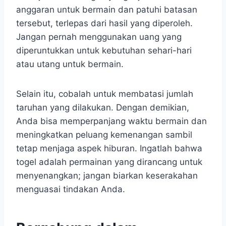
anggaran untuk bermain dan patuhi batasan
tersebut, terlepas dari hasil yang diperoleh.
Jangan pernah menggunakan uang yang
diperuntukkan untuk kebutuhan sehari-hari
atau utang untuk bermain.
Selain itu, cobalah untuk membatasi jumlah
taruhan yang dilakukan. Dengan demikian,
Anda bisa memperpanjang waktu bermain dan
meningkatkan peluang kemenangan sambil
tetap menjaga aspek hiburan. Ingatlah bahwa
togel adalah permainan yang dirancang untuk
menyenangkan; jangan biarkan keserakahan
menguasai tindakan Anda.