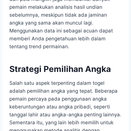
pemain melakukan analisis hasil undian
sebelumnya, meskipun tidak ada jaminan
angka yang sama akan muncul lagi.
Menggunakan data ini sebagai acuan dapat
memberi Anda pengetahuan lebih dalam
tentang trend permainan.
Strategi Pemilihan Angka
Salah satu aspek terpenting dalam togel
adalah pemilihan angka yang tepat. Beberapa
pemain percaya pada penggunaan angka
keberuntungan atau angka pribadi, seperti
tanggal lahir atau angka-angka penting lainnya.
Sementara itu, yang lain lebih memilih untuk
menggunakan metode analitis dengan