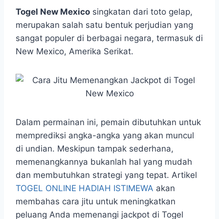
h
a
e
e
k
i
a
c
s
l
y
n
Togel New Mexico
singkatan dari toto gelap,
t
e
s
e
p
e
merupakan salah satu bentuk perjudian yang
s
b
e
g
e
sangat populer di berbagai negara, termasuk di
A
o
n
r
New Mexico, Amerika Serikat.
p
o
g
a
p
k
e
m
r
Dalam permainan ini, pemain dibutuhkan untuk
memprediksi angka-angka yang akan muncul
di undian. Meskipun tampak sederhana,
memenangkannya bukanlah hal yang mudah
dan membutuhkan strategi yang tepat. Artikel
TOGEL ONLINE HADIAH ISTIMEWA
akan
membahas cara jitu untuk meningkatkan
peluang Anda memenangi jackpot di Togel