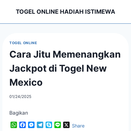
Skip
TOGEL ONLINE HADIAH ISTIMEWA
to
content
TOGEL ONLINE
Cara Jitu Memenangkan
Jackpot di Togel New
Mexico
By
01/24/2025
adminreto
Bagikan
W
F
M
T
S
L
X
Share