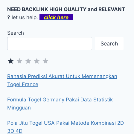
NEED BACKLINK HIGH QUALITY and RELEVANT
?
let us help.
click here
Search
Search
Rating: 1 out of 5.
Rahasia Prediksi Akurat Untuk Memenangkan
Togel France
Formula Togel Germany Pakai Data Statistik
Mingguan
Pola Jitu Togel USA Pakai Metode Kombinasi 2D
3D 4D