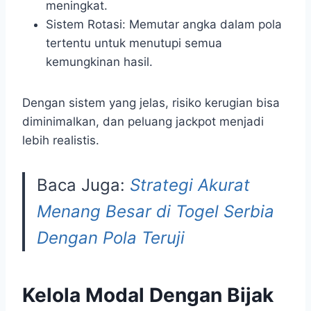
meningkat.
Sistem Rotasi: Memutar angka dalam pola
tertentu untuk menutupi semua
kemungkinan hasil.
Dengan sistem yang jelas, risiko kerugian bisa
diminimalkan, dan peluang jackpot menjadi
lebih realistis.
Baca Juga:
Strategi Akurat
Menang Besar di Togel Serbia
Dengan Pola Teruji
Kelola Modal Dengan Bijak