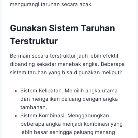
mengurangi taruhan secara acak.
Gunakan Sistem Taruhan
Terstruktur
Bermain secara terstruktur jauh lebih efektif
dibanding sekadar menebak angka. Beberapa
sistem taruhan yang bisa digunakan meliputi:
Sistem Kelipatan: Memilih angka utama
dan mengalikan peluang dengan angka
tambahan.
Sistem Kombinasi: Menggabungkan
beberapa angka menjadi kombinasi yang
lebih besar sehingga peluang menang