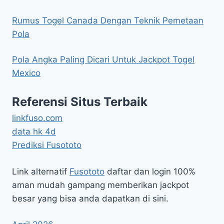
Rumus Togel Canada Dengan Teknik Pemetaan
Pola
Pola Angka Paling Dicari Untuk Jackpot Togel
Mexico
Referensi Situs Terbaik
linkfuso.com
data hk 4d
Prediksi Fusototo
Link alternatif
Fusototo
daftar dan login 100%
aman mudah gampang memberikan jackpot
besar yang bisa anda dapatkan di sini.