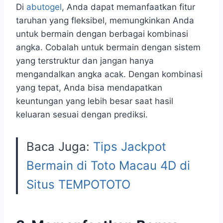
Di
abutogel
, Anda dapat memanfaatkan fitur
taruhan yang fleksibel, memungkinkan Anda
untuk bermain dengan berbagai kombinasi
angka. Cobalah untuk bermain dengan sistem
yang terstruktur dan jangan hanya
mengandalkan angka acak. Dengan kombinasi
yang tepat, Anda bisa mendapatkan
keuntungan yang lebih besar saat hasil
keluaran sesuai dengan prediksi.
Baca Juga:
Tips Jackpot
Bermain di Toto Macau 4D di
Situs TEMPOTOTO