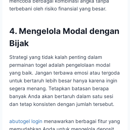
mencoba berbagai kombinasi angka tanpa
terbebani oleh risiko finansial yang besar.
4. Mengelola Modal dengan
Bijak
Strategi yang tidak kalah penting dalam
permainan togel adalah pengelolaan modal
yang baik. Jangan terbawa emosi atau tergoda
untuk bertaruh lebih besar hanya karena ingin
segera menang. Tetapkan batasan berapa
banyak Anda akan bertaruh dalam satu sesi
dan tetap konsisten dengan jumlah tersebut.
abutogel login
menawarkan berbagai fitur yang
memudahkan Anda untuk mengelola deposit