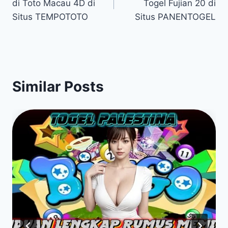
di Toto Macau 4D di
Togel Fujian 20 di
Situs TEMPOTOTO
Situs PANENTOGEL
Similar Posts