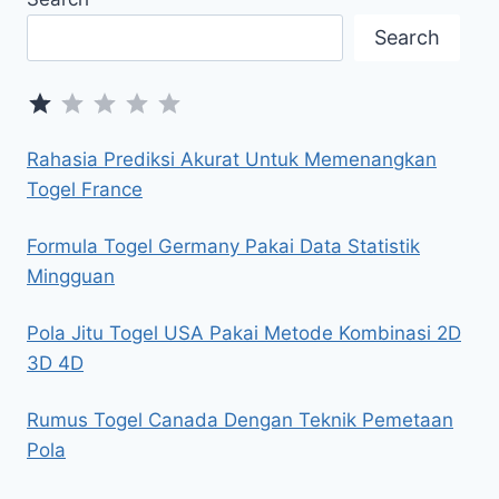
Search
Rating: 1 out of 5.
Rahasia Prediksi Akurat Untuk Memenangkan
Togel France
Formula Togel Germany Pakai Data Statistik
Mingguan
Pola Jitu Togel USA Pakai Metode Kombinasi 2D
3D 4D
Rumus Togel Canada Dengan Teknik Pemetaan
Pola