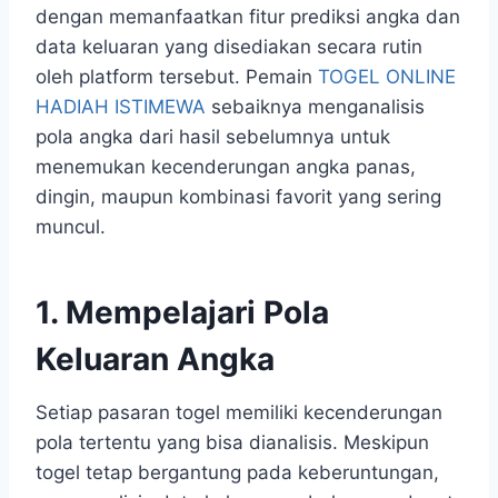
dengan memanfaatkan fitur prediksi angka dan
data keluaran yang disediakan secara rutin
oleh platform tersebut. Pemain
TOGEL ONLINE
HADIAH ISTIMEWA
sebaiknya menganalisis
pola angka dari hasil sebelumnya untuk
menemukan kecenderungan angka panas,
dingin, maupun kombinasi favorit yang sering
muncul.
1. Mempelajari Pola
Keluaran Angka
Setiap pasaran togel memiliki kecenderungan
pola tertentu yang bisa dianalisis. Meskipun
togel tetap bergantung pada keberuntungan,