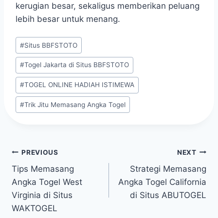
kerugian besar, sekaligus memberikan peluang
lebih besar untuk menang.
Post
#
Situs BBFSTOTO
Tags:
#
Togel Jakarta di Situs BBFSTOTO
#
TOGEL ONLINE HADIAH ISTIMEWA
#
Trik Jitu Memasang Angka Togel
Post
PREVIOUS
NEXT
Tips Memasang
Strategi Memasang
navigation
Angka Togel West
Angka Togel California
Virginia di Situs
di Situs ABUTOGEL
WAKTOGEL