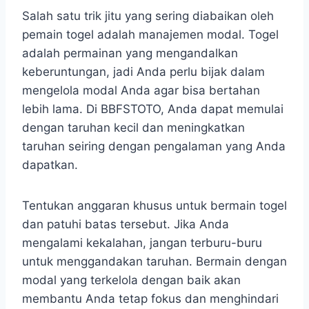
Salah satu trik jitu yang sering diabaikan oleh
pemain togel adalah manajemen modal. Togel
adalah permainan yang mengandalkan
keberuntungan, jadi Anda perlu bijak dalam
mengelola modal Anda agar bisa bertahan
lebih lama. Di BBFSTOTO, Anda dapat memulai
dengan taruhan kecil dan meningkatkan
taruhan seiring dengan pengalaman yang Anda
dapatkan.
Tentukan anggaran khusus untuk bermain togel
dan patuhi batas tersebut. Jika Anda
mengalami kekalahan, jangan terburu-buru
untuk menggandakan taruhan. Bermain dengan
modal yang terkelola dengan baik akan
membantu Anda tetap fokus dan menghindari