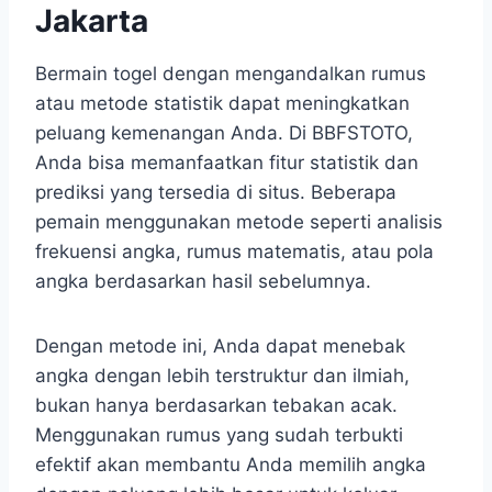
Jakarta
Bermain togel dengan mengandalkan rumus
atau metode statistik dapat meningkatkan
peluang kemenangan Anda. Di BBFSTOTO,
Anda bisa memanfaatkan fitur statistik dan
prediksi yang tersedia di situs. Beberapa
pemain menggunakan metode seperti analisis
frekuensi angka, rumus matematis, atau pola
angka berdasarkan hasil sebelumnya.
Dengan metode ini, Anda dapat menebak
angka dengan lebih terstruktur dan ilmiah,
bukan hanya berdasarkan tebakan acak.
Menggunakan rumus yang sudah terbukti
efektif akan membantu Anda memilih angka