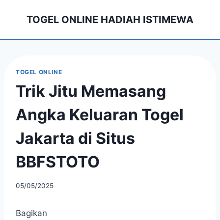
Skip
TOGEL ONLINE HADIAH ISTIMEWA
to
content
TOGEL ONLINE
Trik Jitu Memasang
Angka Keluaran Togel
Jakarta di Situs
BBFSTOTO
By
05/05/2025
adminreto
Bagikan