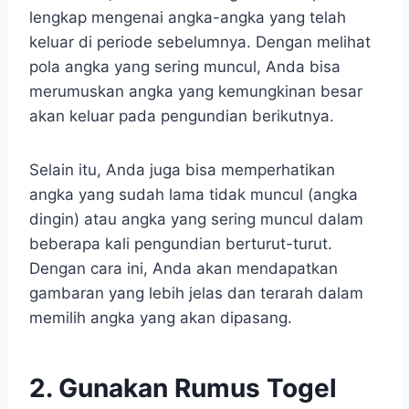
lengkap mengenai angka-angka yang telah
keluar di periode sebelumnya. Dengan melihat
pola angka yang sering muncul, Anda bisa
merumuskan angka yang kemungkinan besar
akan keluar pada pengundian berikutnya.
Selain itu, Anda juga bisa memperhatikan
angka yang sudah lama tidak muncul (angka
dingin) atau angka yang sering muncul dalam
beberapa kali pengundian berturut-turut.
Dengan cara ini, Anda akan mendapatkan
gambaran yang lebih jelas dan terarah dalam
memilih angka yang akan dipasang.
2. Gunakan Rumus Togel