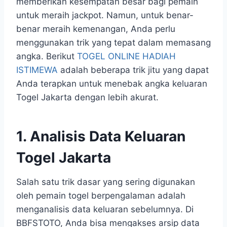
memberikan kesempatan besar bagi pemain
untuk meraih jackpot. Namun, untuk benar-
benar meraih kemenangan, Anda perlu
menggunakan trik yang tepat dalam memasang
angka. Berikut
TOGEL ONLINE HADIAH
ISTIMEWA
adalah beberapa trik jitu yang dapat
Anda terapkan untuk menebak angka keluaran
Togel Jakarta dengan lebih akurat.
1. Analisis Data Keluaran
Togel Jakarta
Salah satu trik dasar yang sering digunakan
oleh pemain togel berpengalaman adalah
menganalisis data keluaran sebelumnya. Di
BBFSTOTO, Anda bisa mengakses arsip data