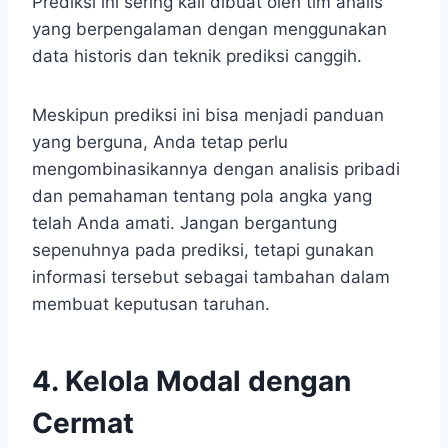
Prediksi ini sering kali dibuat oleh tim analis
yang berpengalaman dengan menggunakan
data historis dan teknik prediksi canggih.
Meskipun prediksi ini bisa menjadi panduan
yang berguna, Anda tetap perlu
mengombinasikannya dengan analisis pribadi
dan pemahaman tentang pola angka yang
telah Anda amati. Jangan bergantung
sepenuhnya pada prediksi, tetapi gunakan
informasi tersebut sebagai tambahan dalam
membuat keputusan taruhan.
4. Kelola Modal dengan
Cermat