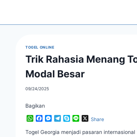
Skip
to
content
TOGEL ONLINE
Trik Rahasia Menang T
Modal Besar
By
09/24/2025
adminreto
Bagikan
W
F
M
T
S
L
X
Share
h
a
e
e
k
i
a
c
s
l
y
n
Togel Georgia menjadi pasaran internasiona