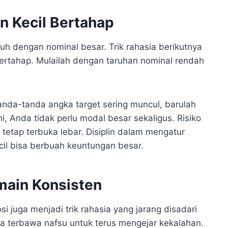
n Kecil Bertahap
h dengan nominal besar. Trik rahasia berikutnya
ertahap. Mulailah dengan taruhan nominal rendah
anda-tanda angka target sering muncul, barulah
i, Anda tidak perlu modal besar sekaligus. Risiko
etap terbuka lebar. Disiplin dalam mengatur
cil bisa berbuah keuntungan besar.
main Konsisten
i juga menjadi trik rahasia yang jarang disadari
na terbawa nafsu untuk terus mengejar kekalahan.