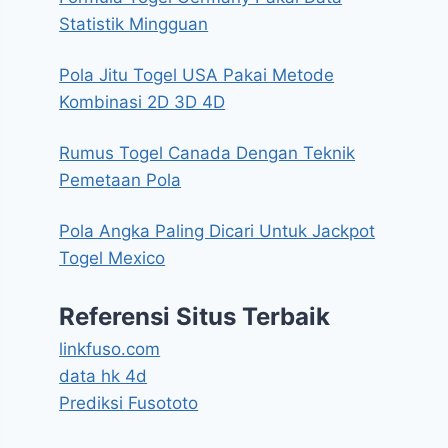
Statistik Mingguan
Pola Jitu Togel USA Pakai Metode
Kombinasi 2D 3D 4D
Rumus Togel Canada Dengan Teknik
Pemetaan Pola
Pola Angka Paling Dicari Untuk Jackpot
Togel Mexico
Referensi Situs Terbaik
linkfuso.com
data hk 4d
Prediksi Fusototo