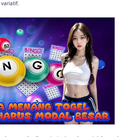
ariatif.