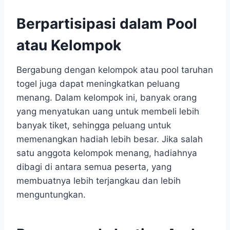
Berpartisipasi dalam Pool
atau Kelompok
Bergabung dengan kelompok atau pool taruhan
togel juga dapat meningkatkan peluang
menang. Dalam kelompok ini, banyak orang
yang menyatukan uang untuk membeli lebih
banyak tiket, sehingga peluang untuk
memenangkan hadiah lebih besar. Jika salah
satu anggota kelompok menang, hadiahnya
dibagi di antara semua peserta, yang
membuatnya lebih terjangkau dan lebih
menguntungkan.