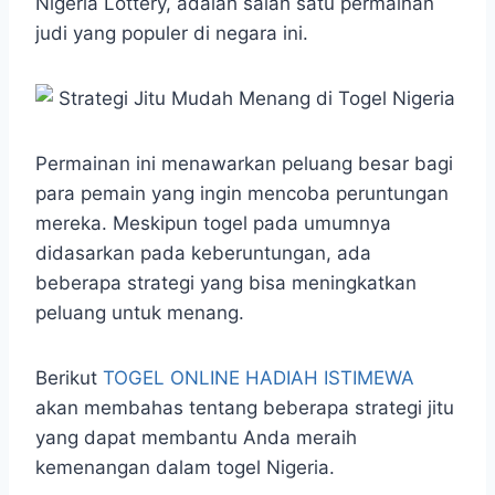
Nigeria Lottery, adalah salah satu permainan
s
b
e
g
e
judi yang populer di negara ini.
A
o
n
r
p
o
g
a
p
k
e
m
r
Permainan ini menawarkan peluang besar bagi
para pemain yang ingin mencoba peruntungan
mereka. Meskipun togel pada umumnya
didasarkan pada keberuntungan, ada
beberapa strategi yang bisa meningkatkan
peluang untuk menang.
Berikut
TOGEL ONLINE HADIAH ISTIMEWA
akan membahas tentang beberapa strategi jitu
yang dapat membantu Anda meraih
kemenangan dalam togel Nigeria.