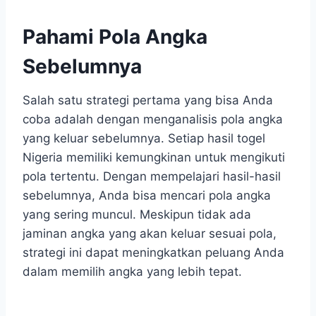
Pahami Pola Angka
Sebelumnya
Salah satu strategi pertama yang bisa Anda
coba adalah dengan menganalisis pola angka
yang keluar sebelumnya. Setiap hasil togel
Nigeria memiliki kemungkinan untuk mengikuti
pola tertentu. Dengan mempelajari hasil-hasil
sebelumnya, Anda bisa mencari pola angka
yang sering muncul. Meskipun tidak ada
jaminan angka yang akan keluar sesuai pola,
strategi ini dapat meningkatkan peluang Anda
dalam memilih angka yang lebih tepat.