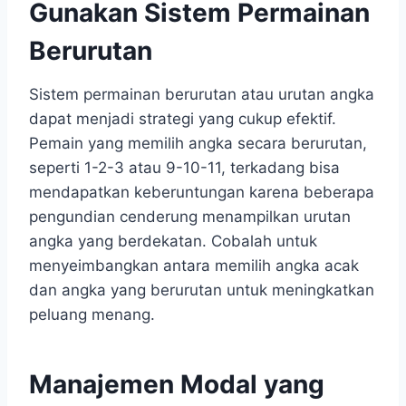
Gunakan Sistem Permainan
Berurutan
Sistem permainan berurutan atau urutan angka
dapat menjadi strategi yang cukup efektif.
Pemain yang memilih angka secara berurutan,
seperti 1-2-3 atau 9-10-11, terkadang bisa
mendapatkan keberuntungan karena beberapa
pengundian cenderung menampilkan urutan
angka yang berdekatan. Cobalah untuk
menyeimbangkan antara memilih angka acak
dan angka yang berurutan untuk meningkatkan
peluang menang.
Manajemen Modal yang