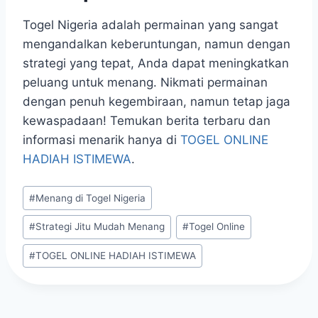
Togel Nigeria adalah permainan yang sangat
mengandalkan keberuntungan, namun dengan
strategi yang tepat, Anda dapat meningkatkan
peluang untuk menang. Nikmati permainan
dengan penuh kegembiraan, namun tetap jaga
kewaspadaan! Temukan berita terbaru dan
informasi menarik hanya di
TOGEL ONLINE
HADIAH ISTIMEWA
.
Post
#
Menang di Togel Nigeria
Tags:
#
Strategi Jitu Mudah Menang
#
Togel Online
#
TOGEL ONLINE HADIAH ISTIMEWA