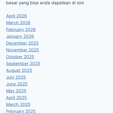
besar yang bisa anda dapatkan di sini.
April 2026
March 2026
February 2026
January 2026
December 2025
November 2025
October 2025
September 2025
August 2025
July 2025
June 2025
May 2025
April 2025
March 2025
February 2025