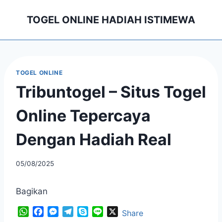
Skip
TOGEL ONLINE HADIAH ISTIMEWA
to
content
TOGEL ONLINE
Tribuntogel – Situs Togel
Online Tepercaya
Dengan Hadiah Real
By
05/08/2025
adminreto
Bagikan
W
F
M
T
S
L
X
Share