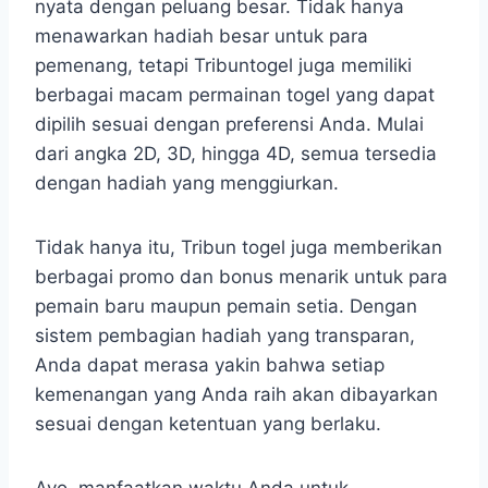
nyata dengan peluang besar. Tidak hanya
menawarkan hadiah besar untuk para
pemenang, tetapi Tribuntogel juga memiliki
berbagai macam permainan togel yang dapat
dipilih sesuai dengan preferensi Anda. Mulai
dari angka 2D, 3D, hingga 4D, semua tersedia
dengan hadiah yang menggiurkan.
Tidak hanya itu, Tribun togel juga memberikan
berbagai promo dan bonus menarik untuk para
pemain baru maupun pemain setia. Dengan
sistem pembagian hadiah yang transparan,
Anda dapat merasa yakin bahwa setiap
kemenangan yang Anda raih akan dibayarkan
sesuai dengan ketentuan yang berlaku.