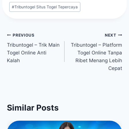
#
Tribuntogel Situs Togel Tepercaya
Post
PREVIOUS
NEXT
Tribuntogel – Trik Main
Tribuntogel – Platform
navigation
Togel Online Anti
Togel Online Tanpa
Kalah
Ribet Menang Lebih
Cepat
Similar Posts