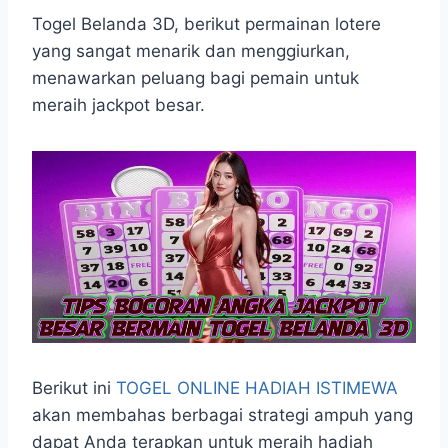
h
a
e
e
k
i
a
c
s
l
y
n
Togel Belanda 3D, berikut permainan lotere
t
e
s
e
p
e
yang sangat menarik dan menggiurkan,
s
b
e
g
e
menawarkan peluang bagi pemain untuk
A
o
n
r
meraih jackpot besar.
p
o
g
a
p
k
e
m
r
Berikut ini
TOGEL ONLINE HADIAH ISTIMEWA
akan membahas berbagai strategi ampuh yang
dapat Anda terapkan untuk meraih hadiah