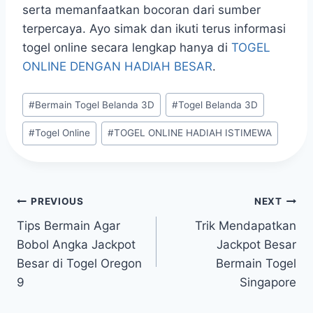
serta memanfaatkan bocoran dari sumber
terpercaya. Ayo simak dan ikuti terus informasi
togel online secara lengkap hanya di
TOGEL
ONLINE DENGAN HADIAH BESAR
.
Post
#
Bermain Togel Belanda 3D
#
Togel Belanda 3D
Tags:
#
Togel Online
#
TOGEL ONLINE HADIAH ISTIMEWA
Post
PREVIOUS
NEXT
Tips Bermain Agar
Trik Mendapatkan
navigation
Bobol Angka Jackpot
Jackpot Besar
Besar di Togel Oregon
Bermain Togel
9
Singapore