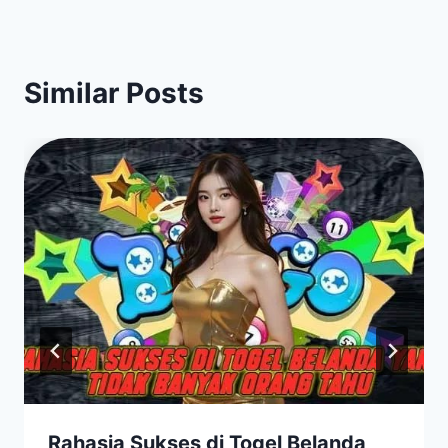
Similar Posts
Rahasia Sukses di Togel Belanda