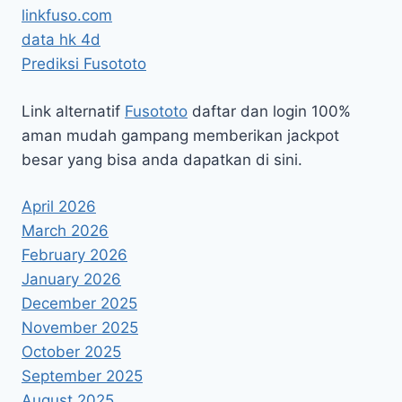
linkfuso.com
data hk 4d
Prediksi Fusototo
Link alternatif
Fusototo
daftar dan login 100%
aman mudah gampang memberikan jackpot
besar yang bisa anda dapatkan di sini.
April 2026
March 2026
February 2026
January 2026
December 2025
November 2025
October 2025
September 2025
August 2025