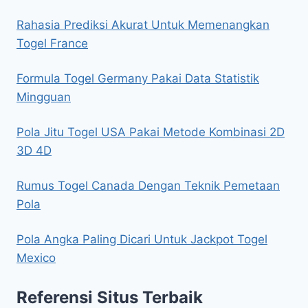
Rahasia Prediksi Akurat Untuk Memenangkan
Togel France
Formula Togel Germany Pakai Data Statistik
Mingguan
Pola Jitu Togel USA Pakai Metode Kombinasi 2D
3D 4D
Rumus Togel Canada Dengan Teknik Pemetaan
Pola
Pola Angka Paling Dicari Untuk Jackpot Togel
Mexico
Referensi Situs Terbaik