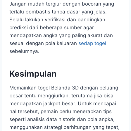
Jangan mudah tergiur dengan bocoran yang
terlalu bombastis tanpa dasar yang jelas.
Selalu lakukan verifikasi dan bandingkan
prediksi dari beberapa sumber agar
mendapatkan angka yang paling akurat dan
sesuai dengan pola keluaran
sedap togel
sebelumnya.
Kesimpulan
Memainkan togel Belanda 3D dengan peluang
besar tentu menggiurkan, terutama jika bisa
mendapatkan jackpot besar. Untuk mencapai
hal tersebut, pemain perlu menerapkan tips
seperti analisis data historis dan pola angka,
menggunakan strategi perhitungan yang tepat,