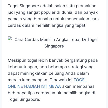
h
a
e
e
k
i
a
c
s
l
y
n
Togel Singapore adalah salah satu permainan
t
e
s
e
p
e
judi yang sangat populer di dunia, dan banyak
s
b
e
g
e
pemain yang berusaha untuk menemukan cara
A
o
n
r
cerdas dalam memilih angka yang tepat.
p
o
g
a
p
k
e
m
r
Meskipun togel lebih banyak bergantung pada
keberuntungan, ada beberapa strategi yang
dapat meningkatkan peluang Anda dalam
meraih kemenangan. Dibawah ini
TOGEL
ONLINE HADIAH ISTIMEWA
akan membahas
beberapa tips cerdas untuk memilih angka di
Togel Singapore.