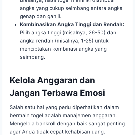
Biasanya, hasil togel memiliki distribusi
angka yang cukup seimbang antara angka
genap dan ganjil.
Kombinasikan Angka Tinggi dan Rendah
:
Pilih angka tinggi (misalnya, 26-50) dan
angka rendah (misalnya, 1-25) untuk
menciptakan kombinasi angka yang
seimbang.
Kelola Anggaran dan
Jangan Terbawa Emosi
Salah satu hal yang perlu diperhatikan dalam
bermain togel adalah manajemen anggaran.
Mengelola bankroll dengan baik sangat penting
agar Anda tidak cepat kehabisan uang.