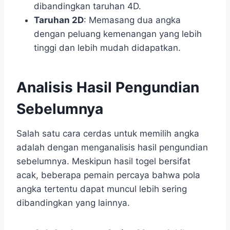
dibandingkan taruhan 4D.
Taruhan 2D
: Memasang dua angka
dengan peluang kemenangan yang lebih
tinggi dan lebih mudah didapatkan.
Analisis Hasil Pengundian
Sebelumnya
Salah satu cara cerdas untuk memilih angka
adalah dengan menganalisis hasil pengundian
sebelumnya. Meskipun hasil togel bersifat
acak, beberapa pemain percaya bahwa pola
angka tertentu dapat muncul lebih sering
dibandingkan yang lainnya.