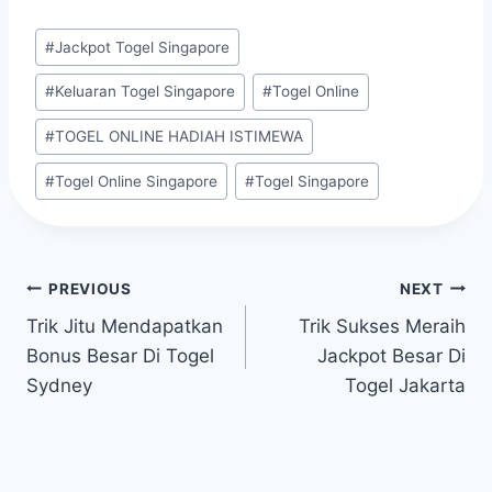
Post
#
Jackpot Togel Singapore
Tags:
#
Keluaran Togel Singapore
#
Togel Online
#
TOGEL ONLINE HADIAH ISTIMEWA
#
Togel Online Singapore
#
Togel Singapore
Post
PREVIOUS
NEXT
Trik Jitu Mendapatkan
Trik Sukses Meraih
navigation
Bonus Besar Di Togel
Jackpot Besar Di
Sydney
Togel Jakarta