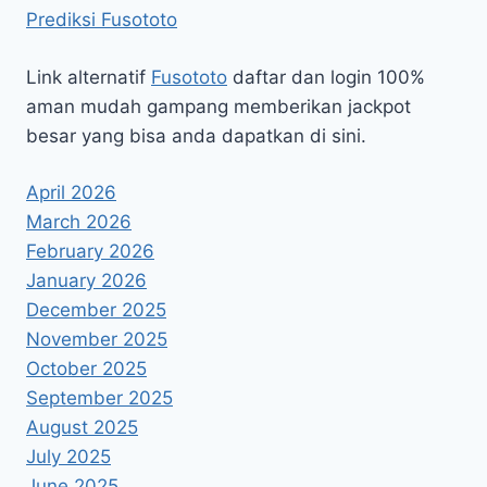
Prediksi Fusototo
Link alternatif
Fusototo
daftar dan login 100%
aman mudah gampang memberikan jackpot
besar yang bisa anda dapatkan di sini.
April 2026
March 2026
February 2026
January 2026
December 2025
November 2025
October 2025
September 2025
August 2025
July 2025
June 2025