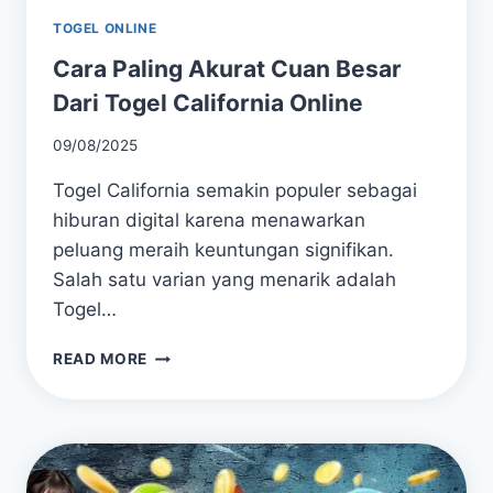
TOGEL ONLINE
Cara Paling Akurat Cuan Besar
Dari Togel California Online
09/08/2025
Togel California semakin populer sebagai
hiburan digital karena menawarkan
peluang meraih keuntungan signifikan.
Salah satu varian yang menarik adalah
Togel…
CARA
READ MORE
PALING
AKURAT
CUAN
BESAR
DARI
TOGEL