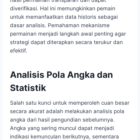
hasil permainan transparan dan dapat
diverifikasi. Hal ini memungkinkan pemain
untuk memanfaatkan data historis sebagai
dasar analisis. Pemahaman mekanisme
permainan menjadi langkah awal penting agar
strategi dapat diterapkan secara terukur dan
efektif.
Analisis Pola Angka dan
Statistik
Salah satu kunci untuk memperoleh cuan besar
secara akurat adalah melakukan analisis pola
angka dari hasil pengundian sebelumnya.
Angka yang sering muncul dapat menjadi
indikasi kemunculan berikutnya, sementara