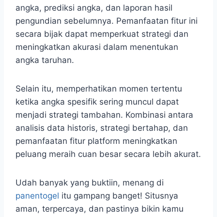
angka, prediksi angka, dan laporan hasil
pengundian sebelumnya. Pemanfaatan fitur ini
secara bijak dapat memperkuat strategi dan
meningkatkan akurasi dalam menentukan
angka taruhan.
Selain itu, memperhatikan momen tertentu
ketika angka spesifik sering muncul dapat
menjadi strategi tambahan. Kombinasi antara
analisis data historis, strategi bertahap, dan
pemanfaatan fitur platform meningkatkan
peluang meraih cuan besar secara lebih akurat.
Udah banyak yang buktiin, menang di
panentogel
itu gampang banget! Situsnya
aman, terpercaya, dan pastinya bikin kamu