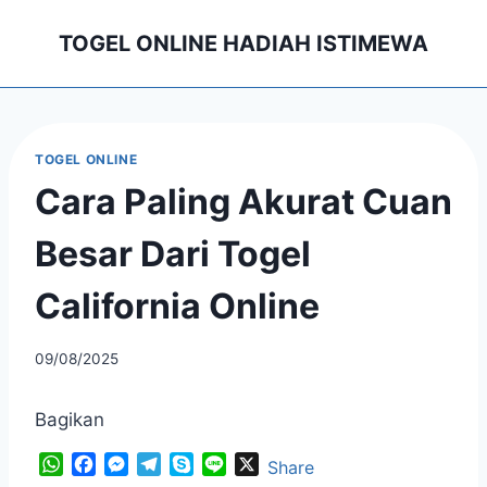
Skip
TOGEL ONLINE HADIAH ISTIMEWA
to
content
TOGEL ONLINE
Cara Paling Akurat Cuan
Besar Dari Togel
California Online
By
09/08/2025
adminreto
Bagikan
W
F
M
T
S
L
X
Share