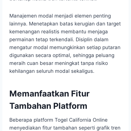
Manajemen modal menjadi elemen penting
lainnya. Menetapkan batas kerugian dan target
kemenangan realistis membantu menjaga
permainan tetap terkendali. Disiplin dalam
mengatur modal memungkinkan setiap putaran
digunakan secara optimal, sehingga peluang
meraih cuan besar meningkat tanpa risiko
kehilangan seluruh modal sekaligus.
Memanfaatkan Fitur
Tambahan Platform
Beberapa platform Togel California Online
menyediakan fitur tambahan seperti grafik tren