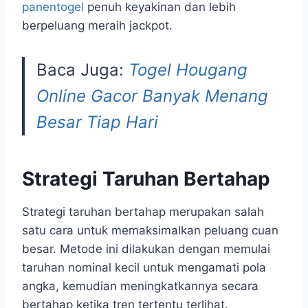
panentogel
penuh keyakinan dan lebih
berpeluang meraih jackpot.
Baca Juga:
Togel Hougang
Online Gacor Banyak Menang
Besar Tiap Hari
Strategi Taruhan Bertahap
Strategi taruhan bertahap merupakan salah
satu cara untuk memaksimalkan peluang cuan
besar. Metode ini dilakukan dengan memulai
taruhan nominal kecil untuk mengamati pola
angka, kemudian meningkatkannya secara
bertahap ketika tren tertentu terlihat.