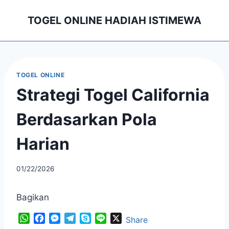
Skip
TOGEL ONLINE HADIAH ISTIMEWA
to
content
TOGEL ONLINE
Strategi Togel California
Berdasarkan Pola
Harian
By
01/22/2026
adminreto
Bagikan
W
F
M
T
S
L
X
Share