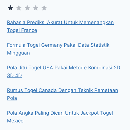
Rating: 1 out of 5.
Rahasia Prediksi Akurat Untuk Memenangkan
Togel France
Formula Togel Germany Pakai Data Statistik
Mingguan
Pola Jitu Togel USA Pakai Metode Kombinasi 2D
3D 4D
Rumus Togel Canada Dengan Teknik Pemetaan
Pola
Pola Angka Paling Dicari Untuk Jackpot Togel
Mexico