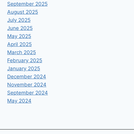
September 2025
August 2025
July 2025
June 2025
May 2025
April 2025
March 2025
February 2025
January 2025
December 2024
November 2024
September 2024
May 2024