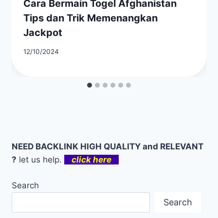
Cara Bermain Togel Afghanistan
Tips dan Trik Memenangkan
Jackpot
12/10/2024
NEED BACKLINK HIGH QUALITY and RELEVANT
?
let us help.
click here
Search
Search