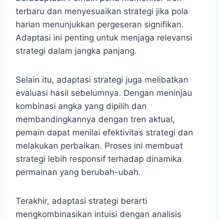
terbaru dan menyesuaikan strategi jika pola
harian menunjukkan pergeseran signifikan.
Adaptasi ini penting untuk menjaga relevansi
strategi dalam jangka panjang.
Selain itu, adaptasi strategi juga melibatkan
evaluasi hasil sebelumnya. Dengan meninjau
kombinasi angka yang dipilih dan
membandingkannya dengan tren aktual,
pemain dapat menilai efektivitas strategi dan
melakukan perbaikan. Proses ini membuat
strategi lebih responsif terhadap dinamika
permainan yang berubah-ubah.
Terakhir, adaptasi strategi berarti
mengkombinasikan intuisi dengan analisis