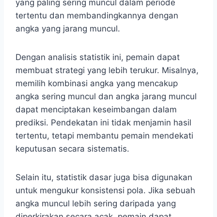
yang paling sering muncul dalam periode
tertentu dan membandingkannya dengan
angka yang jarang muncul.
Dengan analisis statistik ini, pemain dapat
membuat strategi yang lebih terukur. Misalnya,
memilih kombinasi angka yang mencakup
angka sering muncul dan angka jarang muncul
dapat menciptakan keseimbangan dalam
prediksi. Pendekatan ini tidak menjamin hasil
tertentu, tetapi membantu pemain mendekati
keputusan secara sistematis.
Selain itu, statistik dasar juga bisa digunakan
untuk mengukur konsistensi pola. Jika sebuah
angka muncul lebih sering daripada yang
diperkirakan secara acak, pemain dapat