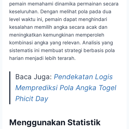
pemain memahami dinamika permainan secara
keseluruhan. Dengan melihat pola pada dua
level waktu ini, pemain dapat menghindari
kesalahan memilih angka secara acak dan
meningkatkan kemungkinan memperoleh
kombinasi angka yang relevan. Analisis yang
sistematis ini membuat strategi berbasis pola
harian menjadi lebih terarah.
Baca Juga:
Pendekatan Logis
Memprediksi Pola Angka Togel
Phicit Day
Menggunakan Statistik