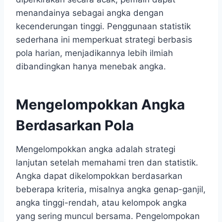
menandainya sebagai angka dengan
kecenderungan tinggi. Penggunaan statistik
sederhana ini memperkuat strategi berbasis
pola harian, menjadikannya lebih ilmiah
dibandingkan hanya menebak angka.
Mengelompokkan Angka
Berdasarkan Pola
Mengelompokkan angka adalah strategi
lanjutan setelah memahami tren dan statistik.
Angka dapat dikelompokkan berdasarkan
beberapa kriteria, misalnya angka genap-ganjil,
angka tinggi-rendah, atau kelompok angka
yang sering muncul bersama. Pengelompokan