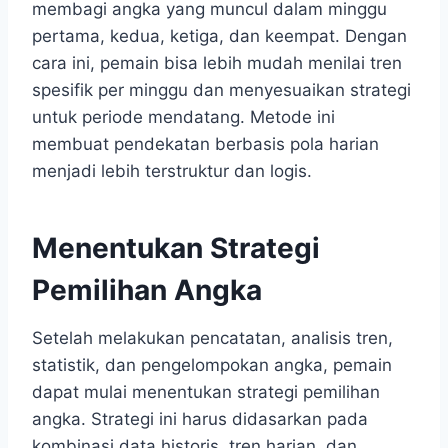
membagi angka yang muncul dalam minggu
pertama, kedua, ketiga, dan keempat. Dengan
cara ini, pemain bisa lebih mudah menilai tren
spesifik per minggu dan menyesuaikan strategi
untuk periode mendatang. Metode ini
membuat pendekatan berbasis pola harian
menjadi lebih terstruktur dan logis.
Menentukan Strategi
Pemilihan Angka
Setelah melakukan pencatatan, analisis tren,
statistik, dan pengelompokan angka, pemain
dapat mulai menentukan strategi pemilihan
angka. Strategi ini harus didasarkan pada
kombinasi data historis, tren harian, dan