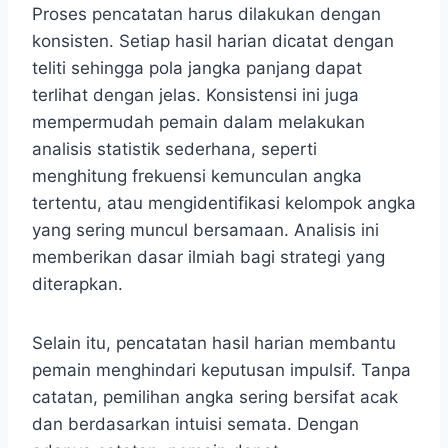
Proses pencatatan harus dilakukan dengan
konsisten. Setiap hasil harian dicatat dengan
teliti sehingga pola jangka panjang dapat
terlihat dengan jelas. Konsistensi ini juga
mempermudah pemain dalam melakukan
analisis statistik sederhana, seperti
menghitung frekuensi kemunculan angka
tertentu, atau mengidentifikasi kelompok angka
yang sering muncul bersamaan. Analisis ini
memberikan dasar ilmiah bagi strategi yang
diterapkan.
Selain itu, pencatatan hasil harian membantu
pemain menghindari keputusan impulsif. Tanpa
catatan, pemilihan angka sering bersifat acak
dan berdasarkan intuisi semata. Dengan