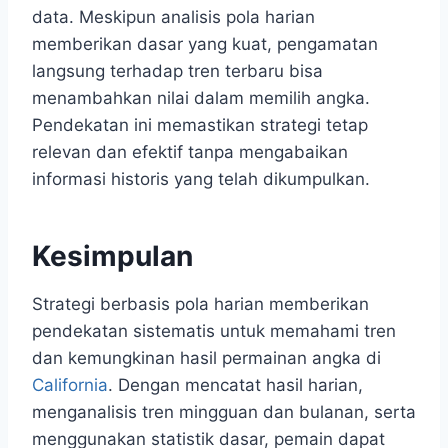
data. Meskipun analisis pola harian
memberikan dasar yang kuat, pengamatan
langsung terhadap tren terbaru bisa
menambahkan nilai dalam memilih angka.
Pendekatan ini memastikan strategi tetap
relevan dan efektif tanpa mengabaikan
informasi historis yang telah dikumpulkan.
Kesimpulan
Strategi berbasis pola harian memberikan
pendekatan sistematis untuk memahami tren
dan kemungkinan hasil permainan angka di
California
. Dengan mencatat hasil harian,
menganalisis tren mingguan dan bulanan, serta
menggunakan statistik dasar, pemain dapat