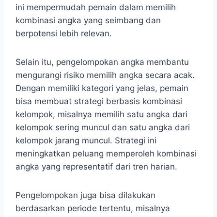
ini mempermudah pemain dalam memilih
kombinasi angka yang seimbang dan
berpotensi lebih relevan.
Selain itu, pengelompokan angka membantu
mengurangi risiko memilih angka secara acak.
Dengan memiliki kategori yang jelas, pemain
bisa membuat strategi berbasis kombinasi
kelompok, misalnya memilih satu angka dari
kelompok sering muncul dan satu angka dari
kelompok jarang muncul. Strategi ini
meningkatkan peluang memperoleh kombinasi
angka yang representatif dari tren harian.
Pengelompokan juga bisa dilakukan
berdasarkan periode tertentu, misalnya