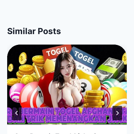
Similar Posts