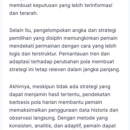
membuat keputusan yang lebih terinformasi
dan terarah.
Selain itu, pengelompokan angka dan strategi
pemilihan yang disiplin memungkinkan pemain
mendekati permainan dengan cara yang lebih
logis dan terstruktur. Pemantauan tren dan
adaptasi terhadap perubahan pola membuat
strategi ini tetap relevan dalam jangka panjang.
Akhirnya, meskipun tidak ada strategi yang
dapat menjamin hasil tertentu, pendekatan
berbasis pola harian membantu pemain
memaksimalkan penggunaan data historis dan
observasi langsung. Dengan metode yang
konsisten, analitis, dan adaptif, pemain dapat