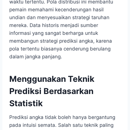
waktu tertentu. Pola distribusi ini membantu
pemain memahami kecenderungan hasil
undian dan menyesuaikan strategi taruhan
mereka. Data historis menjadi sumber
informasi yang sangat berharga untuk
membangun strategi prediksi angka, karena
pola tertentu biasanya cenderung berulang
dalam jangka panjang.
Menggunakan Teknik
Prediksi Berdasarkan
Statistik
Prediksi angka tidak boleh hanya bergantung
pada intuisi semata. Salah satu teknik paling