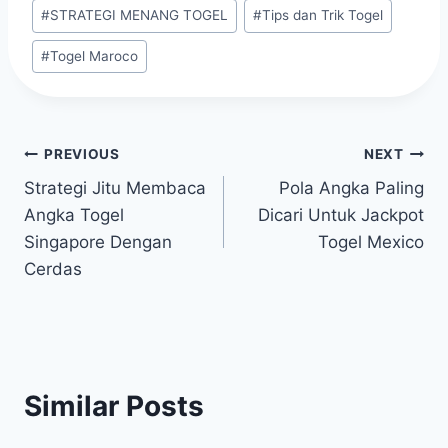
#
STRATEGI MENANG TOGEL
#
Tips dan Trik Togel
#
Togel Maroco
Post
PREVIOUS
NEXT
Strategi Jitu Membaca
Pola Angka Paling
navigation
Angka Togel
Dicari Untuk Jackpot
Singapore Dengan
Togel Mexico
Cerdas
Similar Posts