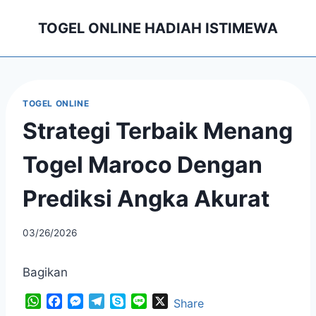
Skip
TOGEL ONLINE HADIAH ISTIMEWA
to
content
TOGEL ONLINE
Strategi Terbaik Menang
Togel Maroco Dengan
Prediksi Angka Akurat
By
03/26/2026
adminreto
Bagikan
W
F
M
T
S
L
X
Share