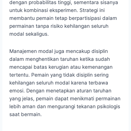
dengan probabilitas tinggi, sementara sisanya
untuk kombinasi eksperimen. Strategi ini
membantu pemain tetap berpartisipasi dalam
permainan tanpa risiko kehilangan seluruh
modal sekaligus.
Manajemen modal juga mencakup disiplin
dalam menghentikan taruhan ketika sudah
mencapai batas kerugian atau kemenangan
tertentu. Pemain yang tidak disiplin sering
kehilangan seluruh modal karena terbawa
emosi. Dengan menetapkan aturan taruhan
yang jelas, pemain dapat menikmati permainan
lebih aman dan mengurangi tekanan psikologis
saat bermain.