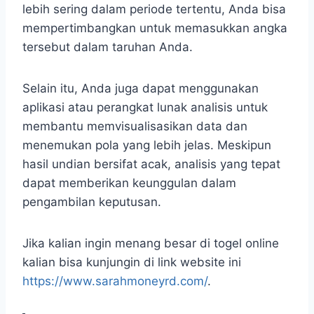
lebih sering dalam periode tertentu, Anda bisa
mempertimbangkan untuk memasukkan angka
tersebut dalam taruhan Anda.
Selain itu, Anda juga dapat menggunakan
aplikasi atau perangkat lunak analisis untuk
membantu memvisualisasikan data dan
menemukan pola yang lebih jelas. Meskipun
hasil undian bersifat acak, analisis yang tepat
dapat memberikan keunggulan dalam
pengambilan keputusan.
Jika kalian ingin menang besar di togel online
kalian bisa kunjungin di link website ini
https://www.sarahmoneyrd.com/
.