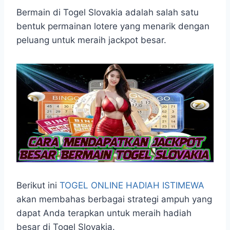
h
a
e
e
k
i
a
c
s
l
y
n
Bermain di Togel Slovakia adalah salah satu
t
e
s
e
p
e
bentuk permainan lotere yang menarik dengan
s
b
e
g
e
peluang untuk meraih jackpot besar.
A
o
n
r
p
o
g
a
p
k
e
m
r
Berikut ini
TOGEL ONLINE HADIAH ISTIMEWA
akan membahas berbagai strategi ampuh yang
dapat Anda terapkan untuk meraih hadiah
besar di Togel Slovakia.