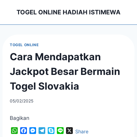
Skip
TOGEL ONLINE HADIAH ISTIMEWA
to
content
TOGEL ONLINE
Cara Mendapatkan
Jackpot Besar Bermain
Togel Slovakia
By
05/02/2025
adminreto
Bagikan
W
F
M
T
S
L
X
Share