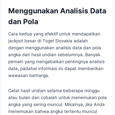
Menggunakan Analisis Data
dan Pola
Cara kedua yang efektif untuk mendapatkan
jackpot besar di Togel Slovakia adalah
dengan menggunakan analisis data dan pola
angka dari hasil undian sebelumnya. Banyak
pemain yang mengabaikan pentingnya analisis
data, padahal informasi ini dapat memberikan
wawasan berharga.
Catat hasil undian selama beberapa minggu
atau bulan dan cobalah untuk menemukan pola
angka yang sering muncul.
Misalnya, jika Anda
menemukan bahwa angka tertentu muncul