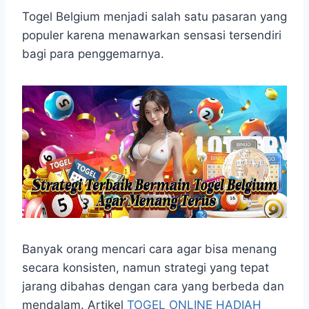
h
a
e
e
k
i
a
c
s
l
y
n
Togel Belgium menjadi salah satu pasaran yang
t
e
s
e
p
e
populer karena menawarkan sensasi tersendiri
s
b
e
g
e
bagi para penggemarnya.
A
o
n
r
p
o
g
a
p
k
e
m
r
Banyak orang mencari cara agar bisa menang
secara konsisten, namun strategi yang tepat
jarang dibahas dengan cara yang berbeda dan
mendalam. Artikel
TOGEL ONLINE HADIAH