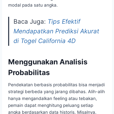
modal pada satu angka.
Baca Juga:
Tips Efektif
Mendapatkan Prediksi Akurat
di Togel California 4D
Menggunakan Analisis
Probabilitas
Pendekatan berbasis probabilitas bisa menjadi
strategi berbeda yang jarang dibahas. Alih-alih
hanya mengandalkan feeling atau tebakan,
pemain dapat menghitung peluang setiap
angka berdasarkan data historis. Misalnya,