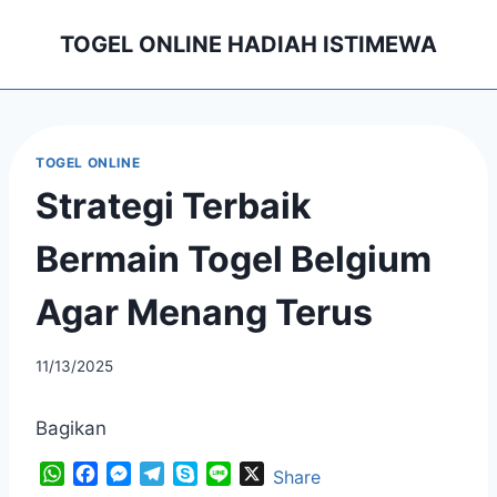
Skip
TOGEL ONLINE HADIAH ISTIMEWA
to
content
TOGEL ONLINE
Strategi Terbaik
Bermain Togel Belgium
Agar Menang Terus
By
11/13/2025
adminreto
Bagikan
W
F
M
T
S
L
X
Share