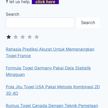
?
let us help.
click here
Search
Search
Rating: 1 out of 5.
Rahasia Prediksi Akurat Untuk Memenangkan
Togel France
Formula Togel Germany Pakai Data Statistik
Mingguan
Pola Jitu Togel USA Pakai Metode Kombinasi 2D
3D 4D
Rumus Togel Canada Dengan Teknik Pemetaan