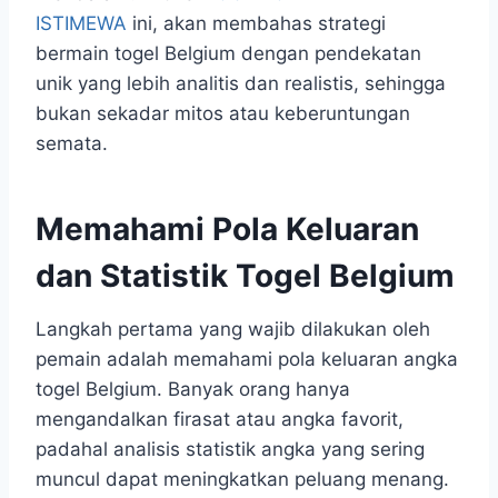
ISTIMEWA
ini, akan membahas strategi
bermain togel Belgium dengan pendekatan
unik yang lebih analitis dan realistis, sehingga
bukan sekadar mitos atau keberuntungan
semata.
Memahami Pola Keluaran
dan Statistik Togel Belgium
Langkah pertama yang wajib dilakukan oleh
pemain adalah memahami pola keluaran angka
togel Belgium. Banyak orang hanya
mengandalkan firasat atau angka favorit,
padahal analisis statistik angka yang sering
muncul dapat meningkatkan peluang menang.