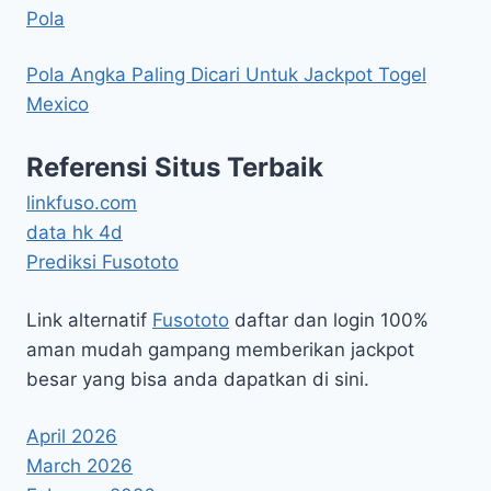
Pola
Pola Angka Paling Dicari Untuk Jackpot Togel
Mexico
Referensi Situs Terbaik
linkfuso.com
data hk 4d
Prediksi Fusototo
Link alternatif
Fusototo
daftar dan login 100%
aman mudah gampang memberikan jackpot
besar yang bisa anda dapatkan di sini.
April 2026
March 2026