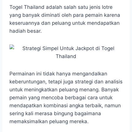
h
a
e
e
k
i
a
c
s
l
y
n
Togel Thailand adalah salah satu jenis lotre
t
e
s
e
p
e
yang banyak diminati oleh para pemain karena
s
b
e
g
e
keseruannya dan peluang untuk mendapatkan
A
o
n
r
hadiah besar.
p
o
g
a
p
k
e
m
r
Permainan ini tidak hanya mengandalkan
keberuntungan, tetapi juga strategi dan analisis
untuk meningkatkan peluang menang. Banyak
pemain yang mencoba berbagai cara untuk
mendapatkan kombinasi angka terbaik, namun
sering kali merasa bingung bagaimana
memaksimalkan peluang mereka.