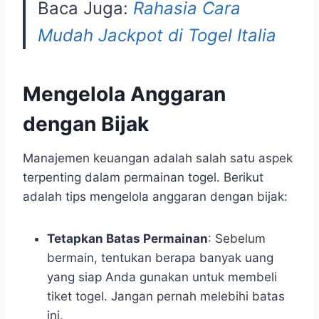
Baca Juga:
Rahasia Cara
Mudah Jackpot di Togel Italia
Mengelola Anggaran
dengan Bijak
Manajemen keuangan adalah salah satu aspek
terpenting dalam permainan togel. Berikut
adalah tips mengelola anggaran dengan bijak:
Tetapkan Batas Permainan
: Sebelum
bermain, tentukan berapa banyak uang
yang siap Anda gunakan untuk membeli
tiket togel. Jangan pernah melebihi batas
ini.