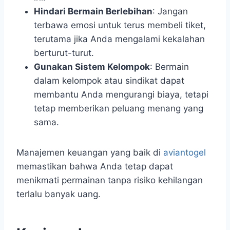
Hindari Bermain Berlebihan
: Jangan
terbawa emosi untuk terus membeli tiket,
terutama jika Anda mengalami kekalahan
berturut-turut.
Gunakan Sistem Kelompok
: Bermain
dalam kelompok atau sindikat dapat
membantu Anda mengurangi biaya, tetapi
tetap memberikan peluang menang yang
sama.
Manajemen keuangan yang baik di
aviantogel
memastikan bahwa Anda tetap dapat
menikmati permainan tanpa risiko kehilangan
terlalu banyak uang.