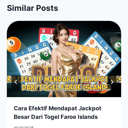
Similar Posts
Cara Efektif Mendapat Jackpot
Besar Dari Togel Faroe Islands
10/11/2025