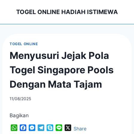
Skip
TOGEL ONLINE HADIAH ISTIMEWA
to
content
TOGEL ONLINE
Menyusuri Jejak Pola
Togel Singapore Pools
Dengan Mata Tajam
By
11/08/2025
adminreto
Bagikan
W
F
M
T
S
L
X
Share