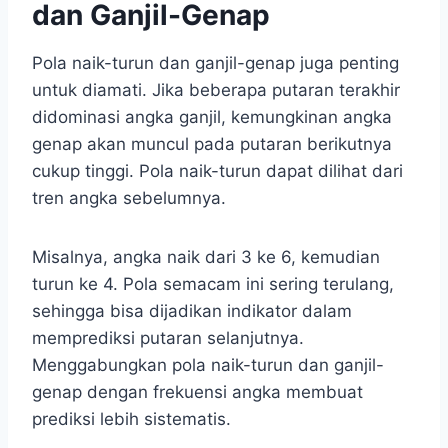
dan Ganjil-Genap
Pola naik-turun dan ganjil-genap juga penting
untuk diamati. Jika beberapa putaran terakhir
didominasi angka ganjil, kemungkinan angka
genap akan muncul pada putaran berikutnya
cukup tinggi. Pola naik-turun dapat dilihat dari
tren angka sebelumnya.
Misalnya, angka naik dari 3 ke 6, kemudian
turun ke 4. Pola semacam ini sering terulang,
sehingga bisa dijadikan indikator dalam
memprediksi putaran selanjutnya.
Menggabungkan pola naik-turun dan ganjil-
genap dengan frekuensi angka membuat
prediksi lebih sistematis.