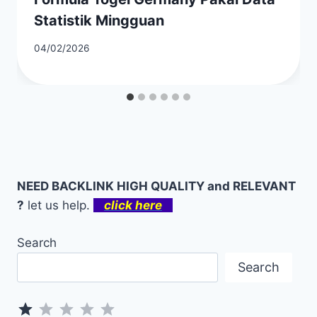
Statistik Mingguan
04/02/2026
NEED BACKLINK HIGH QUALITY and RELEVANT
?
let us help.
click here
Search
Search
Rating: 1 out of 5.