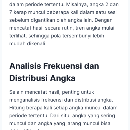
dalam periode tertentu. Misalnya, angka 2 dan
7 kerap muncul beberapa kali dalam satu sesi
sebelum digantikan oleh angka lain. Dengan
mencatat hasil secara rutin, tren angka mulai
terlihat, sehingga pola tersembunyi lebih
mudah dikenali.
Analisis Frekuensi dan
Distribusi Angka
Selain mencatat hasil, penting untuk
menganalisis frekuensi dan distribusi angka.
Hitung berapa kali setiap angka muncul dalam
periode tertentu. Dari situ, angka yang sering
muncul dan angka yang jarang muncul bisa