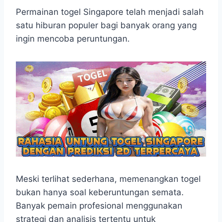
h
a
e
e
k
i
a
c
s
l
y
n
Permainan togel Singapore telah menjadi salah
t
e
s
e
p
e
satu hiburan populer bagi banyak orang yang
s
b
e
g
e
ingin mencoba peruntungan.
A
o
n
r
p
o
g
a
p
k
e
m
r
Meski terlihat sederhana, memenangkan togel
bukan hanya soal keberuntungan semata.
Banyak pemain profesional menggunakan
strategi dan analisis tertentu untuk