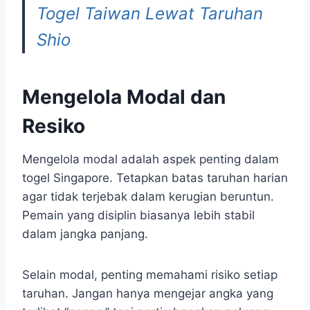
Togel Taiwan Lewat Taruhan
Shio
Mengelola Modal dan
Resiko
Mengelola modal adalah aspek penting dalam
togel Singapore. Tetapkan batas taruhan harian
agar tidak terjebak dalam kerugian beruntun.
Pemain yang disiplin biasanya lebih stabil
dalam jangka panjang.
Selain modal, penting memahami risiko setiap
taruhan. Jangan hanya mengejar angka yang