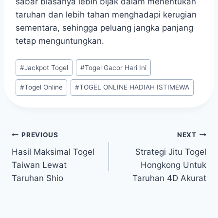
sabar biasanya lebih bijak dalam menentukan
taruhan dan lebih tahan menghadapi kerugian
sementara, sehingga peluang jangka panjang
tetap menguntungkan.
Post
#
Jackpot Togel
#
Togel Gacor Hari Ini
Tags:
#
Togel Online
#
TOGEL ONLINE HADIAH ISTIMEWA
Post
PREVIOUS
NEXT
Hasil Maksimal Togel
Strategi Jitu Togel
navigation
Taiwan Lewat
Hongkong Untuk
Taruhan Shio
Taruhan 4D Akurat