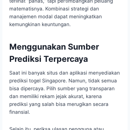
terlihat “panas,” tapi pertimbangkan peluang
matematisnya. Kombinasi strategi dan
manajemen modal dapat meningkatkan
kemungkinan keuntungan.
Menggunakan Sumber
Prediksi Terpercaya
Saat ini banyak situs dan aplikasi menyediakan
prediksi togel Singapore. Namun, tidak semua
bisa dipercaya. Pilih sumber yang transparan
dan memiliki rekam jejak akurat, karena
prediksi yang salah bisa merugikan secara
finansial.
Selain itu, periksa ulasan pengguna atau