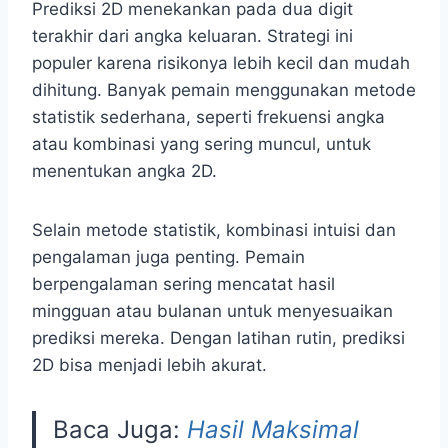
Prediksi 2D menekankan pada dua digit
terakhir dari angka keluaran. Strategi ini
populer karena risikonya lebih kecil dan mudah
dihitung. Banyak pemain menggunakan metode
statistik sederhana, seperti frekuensi angka
atau kombinasi yang sering muncul, untuk
menentukan angka 2D.
Selain metode statistik, kombinasi intuisi dan
pengalaman juga penting. Pemain
berpengalaman sering mencatat hasil
mingguan atau bulanan untuk menyesuaikan
prediksi mereka. Dengan latihan rutin, prediksi
2D bisa menjadi lebih akurat.
Baca Juga:
Hasil Maksimal