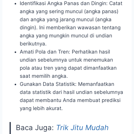
Identifikasi Angka Panas dan Dingin: Catat
angka yang sering muncul (angka panas)
dan angka yang jarang muncul (angka
dingin). Ini memberikan wawasan tentang
angka yang mungkin muncul di undian
berikutnya.
Amati Pola dan Tren: Perhatikan hasil
undian sebelumnya untuk menemukan
pola atau tren yang dapat dimanfaatkan
saat memilih angka.
Gunakan Data Statistik: Memanfaatkan
data statistik dari hasil undian sebelumnya
dapat membantu Anda membuat prediksi
yang lebih akurat.
Baca Juga:
Trik Jitu Mudah