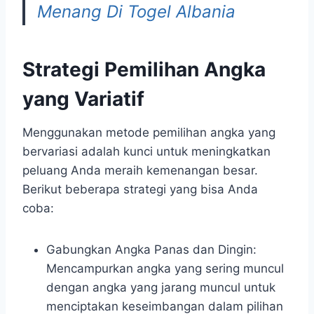
Menang Di Togel Albania
Strategi Pemilihan Angka
yang Variatif
Menggunakan metode pemilihan angka yang
bervariasi adalah kunci untuk meningkatkan
peluang Anda meraih kemenangan besar.
Berikut beberapa strategi yang bisa Anda
coba:
Gabungkan Angka Panas dan Dingin:
Mencampurkan angka yang sering muncul
dengan angka yang jarang muncul untuk
menciptakan keseimbangan dalam pilihan