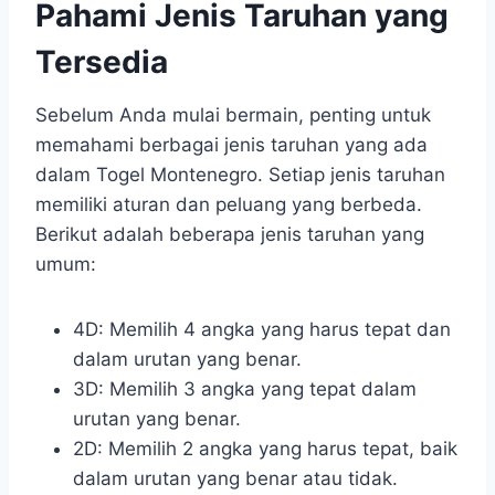
Pahami Jenis Taruhan yang
Tersedia
Sebelum Anda mulai bermain, penting untuk
memahami berbagai jenis taruhan yang ada
dalam Togel Montenegro. Setiap jenis taruhan
memiliki aturan dan peluang yang berbeda.
Berikut adalah beberapa jenis taruhan yang
umum:
4D: Memilih 4 angka yang harus tepat dan
dalam urutan yang benar.
3D: Memilih 3 angka yang tepat dalam
urutan yang benar.
2D: Memilih 2 angka yang harus tepat, baik
dalam urutan yang benar atau tidak.