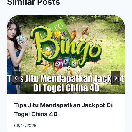
Similar Posts
Tips Jitu Mendapatkan Jackpot Di
Togel China 4D
08/14/2025