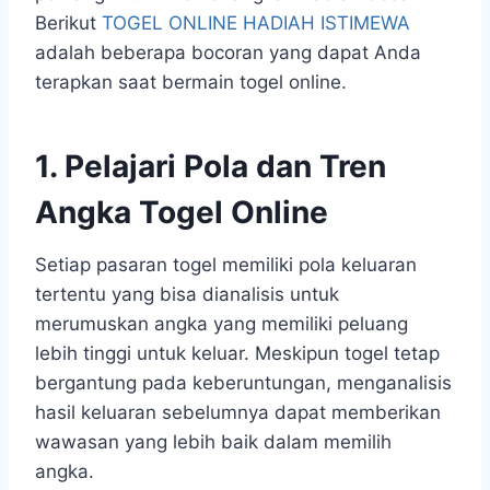
Berikut
TOGEL ONLINE HADIAH ISTIMEWA
adalah beberapa bocoran yang dapat Anda
terapkan saat bermain togel online.
1. Pelajari Pola dan Tren
Angka Togel Online
Setiap pasaran togel memiliki pola keluaran
tertentu yang bisa dianalisis untuk
merumuskan angka yang memiliki peluang
lebih tinggi untuk keluar. Meskipun togel tetap
bergantung pada keberuntungan, menganalisis
hasil keluaran sebelumnya dapat memberikan
wawasan yang lebih baik dalam memilih
angka.