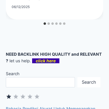
06/12/2025
NEED BACKLINK HIGH QUALITY and RELEVANT
?
let us help.
click here
Search
Search
Rating: 1 out of 5.
Rahasia Prediksi Akurat Untuk Memenangkan