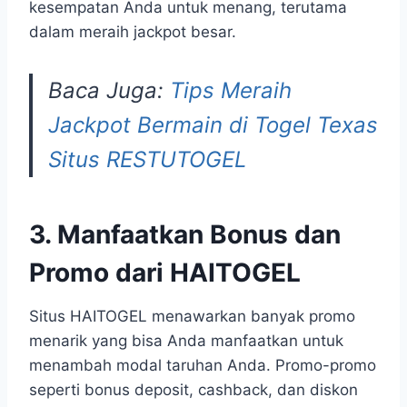
kesempatan Anda untuk menang, terutama
dalam meraih jackpot besar.
Baca Juga:
Tips Meraih
Jackpot Bermain di Togel Texas
Situs RESTUTOGEL
3. Manfaatkan Bonus dan
Promo dari HAITOGEL
Situs HAITOGEL menawarkan banyak promo
menarik yang bisa Anda manfaatkan untuk
menambah modal taruhan Anda. Promo-promo
seperti bonus deposit, cashback, dan diskon