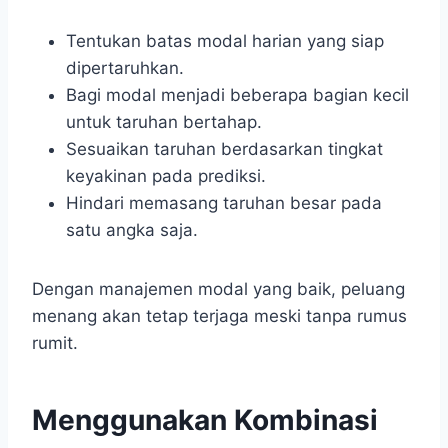
Tentukan batas modal harian yang siap
dipertaruhkan.
Bagi modal menjadi beberapa bagian kecil
untuk taruhan bertahap.
Sesuaikan taruhan berdasarkan tingkat
keyakinan pada prediksi.
Hindari memasang taruhan besar pada
satu angka saja.
Dengan manajemen modal yang baik, peluang
menang akan tetap terjaga meski tanpa rumus
rumit.
Menggunakan Kombinasi