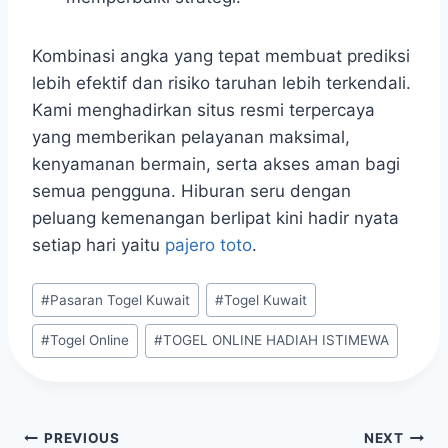
Kombinasi angka yang tepat membuat prediksi
lebih efektif dan risiko taruhan lebih terkendali.
Kami menghadirkan situs resmi terpercaya
yang memberikan pelayanan maksimal,
kenyamanan bermain, serta akses aman bagi
semua pengguna. Hiburan seru dengan
peluang kemenangan berlipat kini hadir nyata
setiap hari yaitu
pajero toto
.
Post
#
Pasaran Togel Kuwait
#
Togel Kuwait
Tags:
#
Togel Online
#
TOGEL ONLINE HADIAH ISTIMEWA
Post
PREVIOUS
NEXT