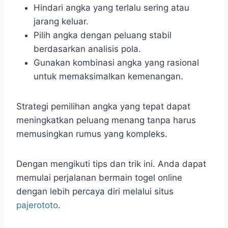
Hindari angka yang terlalu sering atau
jarang keluar.
Pilih angka dengan peluang stabil
berdasarkan analisis pola.
Gunakan kombinasi angka yang rasional
untuk memaksimalkan kemenangan.
Strategi pemilihan angka yang tepat dapat
meningkatkan peluang menang tanpa harus
memusingkan rumus yang kompleks.
Dengan mengikuti tips dan trik ini. Anda dapat
memulai perjalanan bermain togel online
dengan lebih percaya diri melalui situs
pajerototo
.