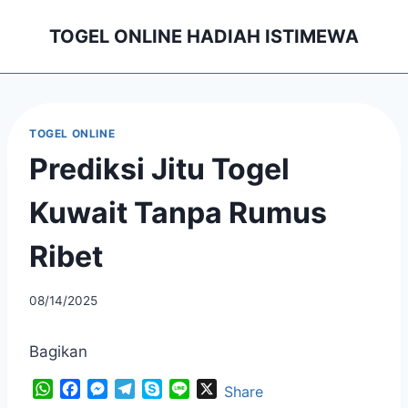
Skip
TOGEL ONLINE HADIAH ISTIMEWA
to
content
TOGEL ONLINE
Prediksi Jitu Togel
Kuwait Tanpa Rumus
Ribet
By
08/14/2025
adminreto
Bagikan
W
F
M
T
S
L
X
Share