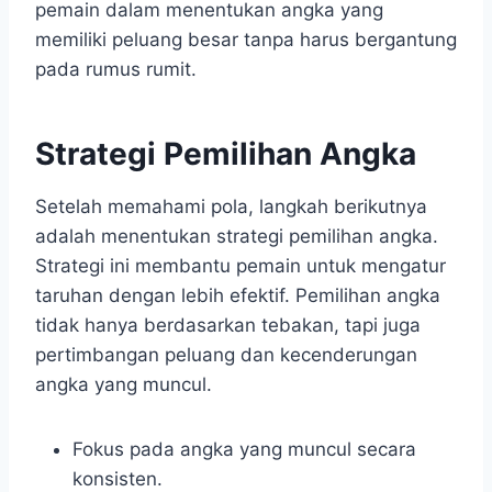
pemain dalam menentukan angka yang
memiliki peluang besar tanpa harus bergantung
pada rumus rumit.
Strategi Pemilihan Angka
Setelah memahami pola, langkah berikutnya
adalah menentukan strategi pemilihan angka.
Strategi ini membantu pemain untuk mengatur
taruhan dengan lebih efektif. Pemilihan angka
tidak hanya berdasarkan tebakan, tapi juga
pertimbangan peluang dan kecenderungan
angka yang muncul.
Fokus pada angka yang muncul secara
konsisten.