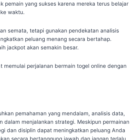
 pemain yang sukses karena mereka terus belajar
 ke waktu.
an semata, tetapi gunakan pendekatan analisis
ingkatkan peluang menang secara bertahap.
ih jackpot akan semakin besar.
at memulai perjalanan bermain togel online dengan
tuhkan pemahaman yang mendalam, analisis data,
n dalam menjalankan strategi. Meskipun permainan
egi dan disiplin dapat meningkatkan peluang Anda
kan secara bertanggung jawab dan jangan terlalu