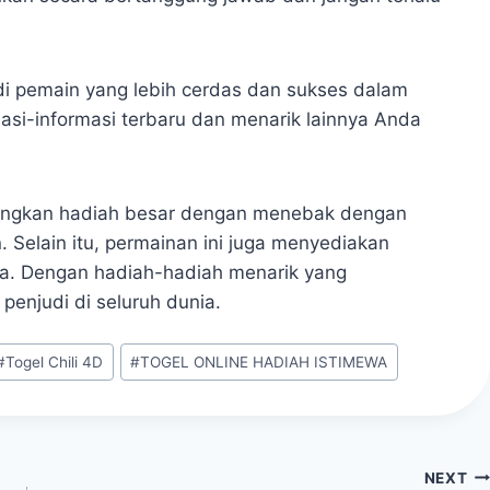
 pemain yang lebih cerdas dan sukses dalam
rmasi-informasi terbaru dan menarik lainnya Anda
angkan hadiah besar dengan menebak dengan
 Selain itu, permainan ini juga menyediakan
a. Dengan hadiah-hadiah menarik yang
penjudi di seluruh dunia.
#
Togel Chili 4D
#
TOGEL ONLINE HADIAH ISTIMEWA
NEXT