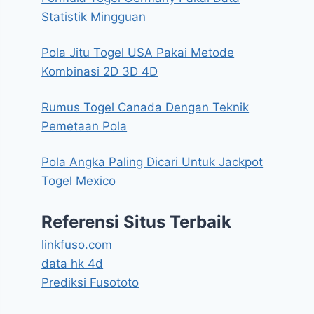
Statistik Mingguan
Pola Jitu Togel USA Pakai Metode
Kombinasi 2D 3D 4D
Rumus Togel Canada Dengan Teknik
Pemetaan Pola
Pola Angka Paling Dicari Untuk Jackpot
Togel Mexico
Referensi Situs Terbaik
linkfuso.com
data hk 4d
Prediksi Fusototo