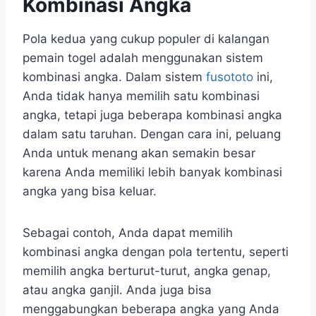
Kombinasi Angka
Pola kedua yang cukup populer di kalangan
pemain togel adalah menggunakan sistem
kombinasi angka. Dalam sistem
fusototo
ini,
Anda tidak hanya memilih satu kombinasi
angka, tetapi juga beberapa kombinasi angka
dalam satu taruhan. Dengan cara ini, peluang
Anda untuk menang akan semakin besar
karena Anda memiliki lebih banyak kombinasi
angka yang bisa keluar.
Sebagai contoh, Anda dapat memilih
kombinasi angka dengan pola tertentu, seperti
memilih angka berturut-turut, angka genap,
atau angka ganjil. Anda juga bisa
menggabungkan beberapa angka yang Anda