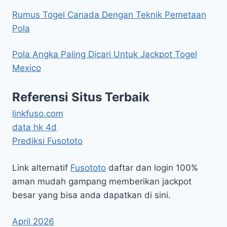
Rumus Togel Canada Dengan Teknik Pemetaan
Pola
Pola Angka Paling Dicari Untuk Jackpot Togel
Mexico
Referensi Situs Terbaik
linkfuso.com
data hk 4d
Prediksi Fusototo
Link alternatif
Fusototo
daftar dan login 100%
aman mudah gampang memberikan jackpot
besar yang bisa anda dapatkan di sini.
April 2026