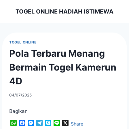
Skip
TOGEL ONLINE HADIAH ISTIMEWA
to
content
TOGEL ONLINE
Pola Terbaru Menang
Bermain Togel Kamerun
4D
By
04/07/2025
adminreto
Bagikan
W
F
M
T
S
L
X
Share