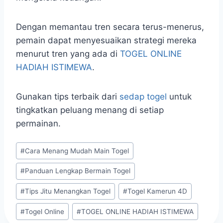
Dengan memantau tren secara terus-menerus,
pemain dapat menyesuaikan strategi mereka
menurut tren yang ada di
TOGEL ONLINE
HADIAH ISTIMEWA
.
Gunakan tips terbaik dari
sedap togel
untuk
tingkatkan peluang menang di setiap
permainan.
Post
#
Cara Menang Mudah Main Togel
Tags:
#
Panduan Lengkap Bermain Togel
#
Tips Jitu Menangkan Togel
#
Togel Kamerun 4D
#
Togel Online
#
TOGEL ONLINE HADIAH ISTIMEWA