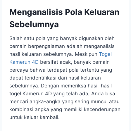
Menganalisis Pola Keluaran
Sebelumnya
Salah satu pola yang banyak digunakan oleh
pemain berpengalaman adalah menganalisis
hasil keluaran sebelumnya. Meskipun
Togel
Kamerun 4D
bersifat acak, banyak pemain
percaya bahwa terdapat pola tertentu yang
dapat teridentifikasi dari hasil keluaran
sebelumnya. Dengan memeriksa hasil-hasil
togel Kamerun 4D yang telah ada, Anda bisa
mencari angka-angka yang sering muncul atau
kombinasi angka yang memiliki kecenderungan
untuk keluar kembali.