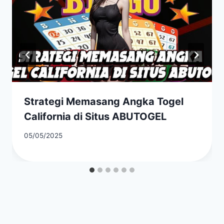
Strategi Memasang Angka Togel
California di Situs ABUTOGEL
05/05/2025