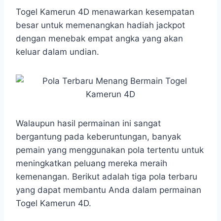
h
a
e
e
k
i
a
c
s
l
y
n
Togel Kamerun 4D menawarkan kesempatan
t
e
s
e
p
e
besar untuk memenangkan hadiah jackpot
s
b
e
g
e
dengan menebak empat angka yang akan
A
o
n
r
keluar dalam undian.
p
o
g
a
p
k
e
m
r
Walaupun hasil permainan ini sangat
bergantung pada keberuntungan, banyak
pemain yang menggunakan pola tertentu untuk
meningkatkan peluang mereka meraih
kemenangan. Berikut adalah tiga pola terbaru
yang dapat membantu Anda dalam permainan
Togel Kamerun 4D.